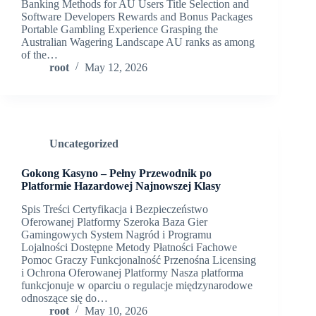
Banking Methods for AU Users Title Selection and
Software Developers Rewards and Bonus Packages
Portable Gambling Experience Grasping the
Australian Wagering Landscape AU ranks as among
of the…
root
May 12, 2026
Uncategorized
Gokong Kasyno – Pełny Przewodnik po
Platformie Hazardowej Najnowszej Klasy
Spis Treści Certyfikacja i Bezpieczeństwo
Oferowanej Platformy Szeroka Baza Gier
Gamingowych System Nagród i Programu
Lojalności Dostępne Metody Płatności Fachowe
Pomoc Graczy Funkcjonalność Przenośna Licensing
i Ochrona Oferowanej Platformy Nasza platforma
funkcjonuje w oparciu o regulacje międzynarodowe
odnoszące się do…
root
May 10, 2026