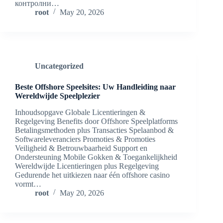
контролни…
root
May 20, 2026
Uncategorized
Beste Offshore Speelsites: Uw Handleiding naar
Wereldwijde Speelplezier
Inhoudsopgave Globale Licentieringen &
Regelgeving Benefits door Offshore Speelplatforms
Betalingsmethoden plus Transacties Spelaanbod &
Softwareleveranciers Promoties & Promoties
Veiligheid & Betrouwbaarheid Support en
Ondersteuning Mobile Gokken & Toegankelijkheid
Wereldwijde Licentieringen plus Regelgeving
Gedurende het uitkiezen naar één offshore casino
vormt…
root
May 20, 2026