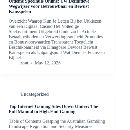
Ultieme Speelhuis Online: Uw Definitieve
Wegwijzer voor Betrouwbaar en Bewust
Kansspelen
Overzicht Waarop Kun Je Letten Bij het Uitkiezen
van een Digitaal Casino Het Volledige
Spelassortiment Uitgebreid Onderzocht Actuele
Betaalmethoden en Verwerkingssnelheid Promoties
en Bonusvoorwaarden Transparant Toegelicht
Beschikbaarheid via Draagbare Devices Bewust
Kansspelen als Uitgangspunt Wat Dient Je Focussen
Bij het…
root
May 12, 2026
Uncategorized
Top Internet Gaming Sites Down Under: The
Full Manual to High-End Gaming
Table of Contents Grasping the Australian Gambling
Landscape Regulation and Security Measures