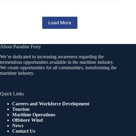
Load More
About Paradise Ferry
We’re dedicated to increasing awareness regarding the
tremendous opportunities available in the maritime industry.
We create opportunities for all communities, transforming the
maritime industry.
Quick Links
Careers and Workforce Development
Tourism
Maritime Operations
Offshore Wind
News
Contact Us