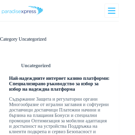
Skip
to
content
Category
Uncategorized
Uncategorized
Най-надеждните интернет казино платформи:
Специализирано ръководство за избор за
избор на надеждна платформа
Съдържание Защита и регулаторни органи
Многообразие от игрални заглавия и софтуерни
доставчици доставчици Платежни начини и
бързина на плащания Бонуси и специални
промоции Оптимизация за мобилни адаптация
и достъпност на устройства Поддръжка на
клиенти подкрепа и сервиз Безопасност и