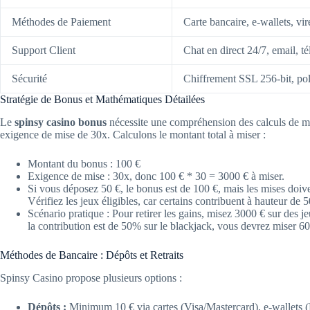
Méthodes de Paiement
Carte bancaire, e-wallets, v
Support Client
Chat en direct 24/7, email, t
Sécurité
Chiffrement SSL 256-bit, pol
Stratégie de Bonus et Mathématiques Détailées
Le
spinsy casino bonus
nécessite une compréhension des calculs de 
exigence de mise de 30x. Calculons le montant total à miser :
Montant du bonus : 100 €
Exigence de mise : 30x, donc 100 € * 30 = 3000 € à miser.
Si vous déposez 50 €, le bonus est de 100 €, mais les mises doivent
Vérifiez les jeux éligibles, car certains contribuent à hauteur de
Scénario pratique : Pour retirer les gains, misez 3000 € sur des 
la contribution est de 50% sur le blackjack, vous devrez miser 6
Méthodes de Bancaire : Dépôts et Retraits
Spinsy Casino propose plusieurs options :
Dépôts :
Minimum 10 € via cartes (Visa/Mastercard), e-wallets (P