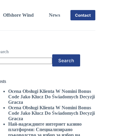
Offshore Wind
News
Contact
earch
Search
osts
Ocena Obsługi Klienta W Nomini Bonus
Code Jako Klucz Do Świadomych Decyzji
Gracza
Ocena Obsługi Klienta W Nomini Bonus
Code Jako Klucz Do Świadomych Decyzji
Gracza
Най-надеждните интернет казино
платформи: Специализирано
ръководство за избор за избор на