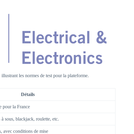
illustrant les normes de test pour la plateforme.
Détails
e pour la France
à sous, blackjack, roulette, etc.
s, avec conditions de mise