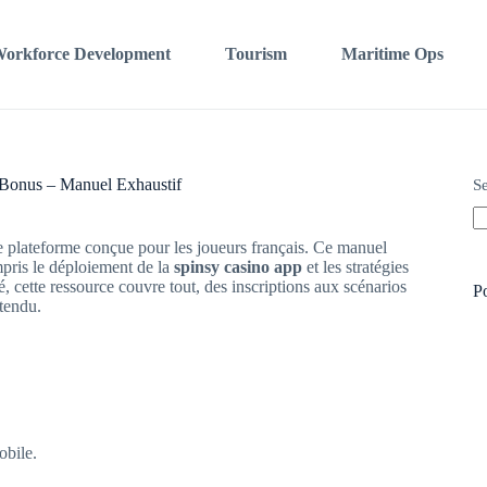
orkforce Development
Tourism
Maritime Ops
es Bonus – Manuel Exhaustif
S
e plateforme conçue pour les joueurs français. Ce manuel
mpris le déploiement de la
spinsy casino app
et les stratégies
 cette ressource couvre tout, des inscriptions aux scénarios
P
tendu.
obile.