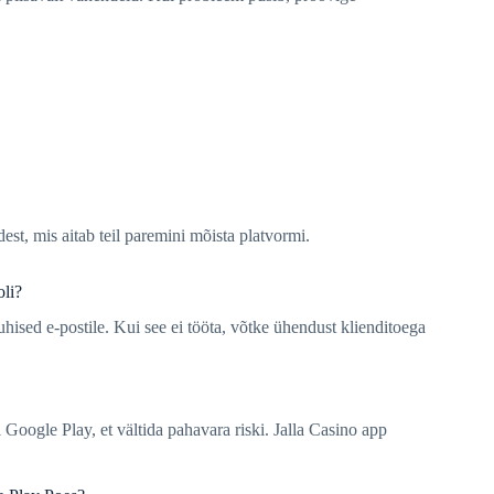
est, mis aitab teil paremini mõista platvormi.
oli?
uhised e-postile. Kui see ei tööta, võtke ühendust klienditoega
i Google Play, et vältida pahavara riski. Jalla Casino app