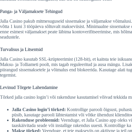
Panga- ja Väljamaksete Tehingud
Jalla Casino pakub mitmesuguseid sissemakse ja väljamakse võimalusi.
võtta 1 kuni 3 tööpäeva sõltuvalt makseviisist. Minimaalne sissemakse
enne esimest väljamakset peate läbima kontoverifitseerimise, mis hõlmab
seadustele.
Turvalisus ja Litsentsid
Jalla Casino kasutab SSL-krüpteerimist (128-bit), et kaitsta teie isikuan
Maksu- ja Tolliameti poolt, mis tagab reguleeritud ja ausa mängu. Li
piirangud sissemaksetele ja võimalus end blokeerida. Kasutage alati tuge
tegemist.
Levinud Tõrgete Lahendamine
Tõrked jalla casino login’i või rakenduse kasutamisel võivad tekkida 
Jalla Casino login’i tõrked:
Kontrollige parooli õigsust, puhast
püsib, kasutage parooli lähtestamist või võtke ühendust kliendito
Rakenduse probleemid:
Veenduge, et Jalla Casino app oleks v
taaskäivitada seade või installige rakendus uuesti. Kontrollige ka
Makse tõrked:
Veenduge, et teie makseviis on aktiivne ja teil 