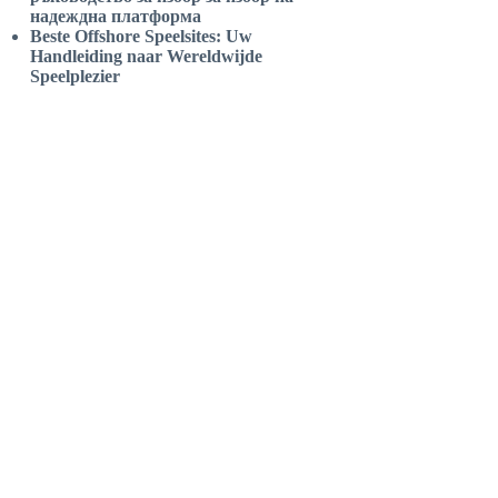
надеждна платформа
Beste Offshore Speelsites: Uw
Handleiding naar Wereldwijde
Speelplezier