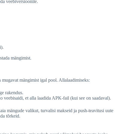
eda veebiversioonile.
).
ustada mängimist.
s mugavat mängimist igal pool. Allalaadimiseks:
ige rakendus.
veebisaidi, et alla laadida APK-fail (kui see on saadaval).
aia mängude valikut, turvalisi makseid ja push-teavitusi uute
da tõrkeid.