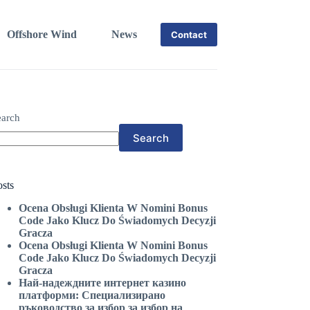
Offshore Wind
News
Contact
earch
Search
osts
Ocena Obsługi Klienta W Nomini Bonus
Code Jako Klucz Do Świadomych Decyzji
Gracza
Ocena Obsługi Klienta W Nomini Bonus
Code Jako Klucz Do Świadomych Decyzji
Gracza
Най-надеждните интернет казино
платформи: Специализирано
ръководство за избор за избор на