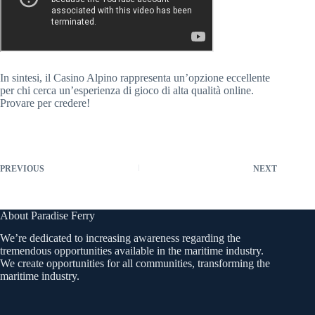
In sintesi, il Casino Alpino rappresenta un’opzione eccellente
per chi cerca un’esperienza di gioco di alta qualità online.
Provare per credere!
PREVIOUS
NEXT
About Paradise Ferry
We’re dedicated to increasing awareness regarding the
tremendous opportunities available in the maritime industry.
We create opportunities for all communities, transforming the
maritime industry.