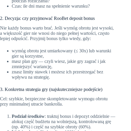
podczas rozliczania?
Czas: ile dni masz na spełnienie warunku?
2. Decyzja: czy przyjmować RooBet deposit bonus
Nie każdy bonus warto brać. Jeśli wymóg obrotu jest wysoki,
a większość gier nie wnosi do niego pełnej wartości, często
lepiej odpuścić. Przyjmij bonus tylko wtedy, gdy:
wymóg obrotu jest umiarkowany (≤ 30x) lub warunki
gier są korzystne,
masz plan gry — czyli wiesz, jakie gry zagrać i jak
zmniejszyć wariancję,
znasz limity stawek i możesz ich przestrzegać bez
wpływu na strategię.
3. Konkretna strategia gry (najskuteczniejsze podejście)
Cel: szybkie, bezpieczne skompletowanie wymogu obrotu
przy minimalnej utracie bankrolla.
Podział środków
: traktuj bonus i depozyt oddzielnie —
alokuj część budżetu na wolniejszą, kontrolowaną grę
(np. 40%) i część na szybkie obroty (60%).