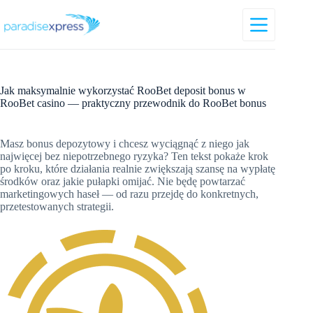
Skip
to
content
Jak maksymalnie wykorzystać RooBet deposit bonus w
RooBet casino — praktyczny przewodnik do RooBet bonus
Masz bonus depozytowy i chcesz wyciągnąć z niego jak
najwięcej bez niepotrzebnego ryzyka? Ten tekst pokaże krok
po kroku, które działania realnie zwiększają szansę na wypłatę
środków oraz jakie pułapki omijać. Nie będę powtarzać
marketingowych haseł — od razu przejdę do konkretnych,
przetestowanych strategii.