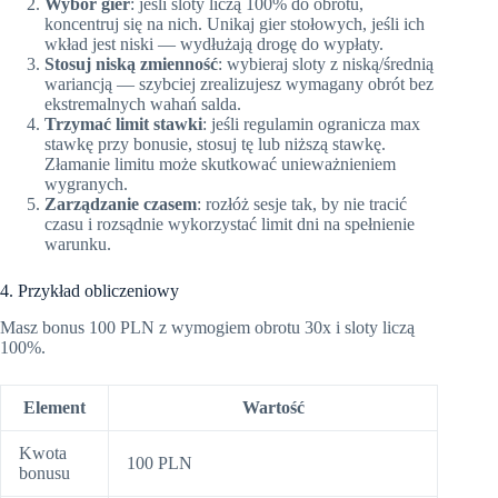
Wybór gier
: jeśli sloty liczą 100% do obrotu,
koncentruj się na nich. Unikaj gier stołowych, jeśli ich
wkład jest niski — wydłużają drogę do wypłaty.
Stosuj niską zmienność
: wybieraj sloty z niską/średnią
wariancją — szybciej zrealizujesz wymagany obrót bez
ekstremalnych wahań salda.
Trzymać limit stawki
: jeśli regulamin ogranicza max
stawkę przy bonusie, stosuj tę lub niższą stawkę.
Złamanie limitu może skutkować unieważnieniem
wygranych.
Zarządzanie czasem
: rozłóż sesje tak, by nie tracić
czasu i rozsądnie wykorzystać limit dni na spełnienie
warunku.
4. Przykład obliczeniowy
Masz bonus 100 PLN z wymogiem obrotu 30x i sloty liczą
100%.
Element
Wartość
Kwota
100 PLN
bonusu