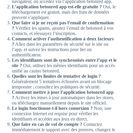
navigateur, ou accédez via l’application betonred app.
L’application betonred app est-elle gratuite ?
Oui, le
téléchargement est gratuit, mais des frais de données
peuvent s’appliquer.
Que faire si je ne reçois pas l’email de confirmation
?
Vérifiez les spams, ajoutez l’email de betonred à vos
contacts, et réessayez l’inscription.
Comment activer l’authentification à deux facteurs
?
Allez dans les paramètres de sécurité sur le site ou
l’app, et suivez les instructions pour lier un
authentificateur.
Les identifiants sont-ils synchronisés entre l’app et le
site ?
Oui, utilisez les mêmes identifiants pour un accès
unifié au casino betonred.
Quelles sont les limites de tentative de login ?
Généralement 5 tentatives échouées avant un blocage
temporaire ; consultez les politiques de sécurité.
Comment mettre à jour l’application betonred app
?
Activez les mises à jour automatiques dans les stores,
ou téléchargez manuellement depuis le site officiel.
Le login fonctionne-t-il hors connexion ?
Non, une
connexion Internet est requise pour vérifier les
identifiants et accéder aux jeux en direct.
Que faire en cas de vol de compte ?
Contactez
immédiatement le support avec des preuves, changez le