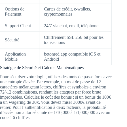
Options de
Cartes de crédit, e-wallets,
Paiement
cryptomonnaies
Support Client
24/7 via chat, email, téléphone
Chiffrement SSL 256-bit pour les
Sécurité
transactions
Application
betonred app compatible iOS et
Mobile
Android
Stratégie de Sécurité et Calculs Mathématiques
Pour sécuriser votre login, utilisez des mots de passe forts avec
une entropie élevée. Par exemple, un mot de passe de 12
caractères mélangeant lettres, chiffres et symboles a environ
72^12 combinaisons, rendant les attaques par force brute
improbables. Calculez le coût des bonus : si un bonus de 100€
a un wagering de 30x, vous devez miser 3000€ avant de
retirer. Pour l’authentification à deux facteurs, la probabilité
d’accès non autorisé chute de 1/10,000 à 1/1,000,000 avec un
code à 6 chiffres.