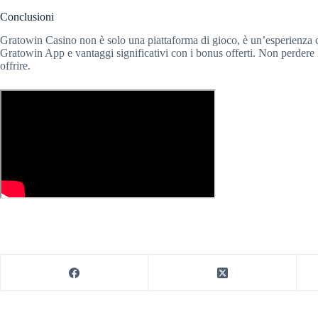
Conclusioni
Gratowin Casino non è solo una piattaforma di gioco, è un’esperienza c
Gratowin App e vantaggi significativi con i bonus offerti. Non perdere l
offrire.