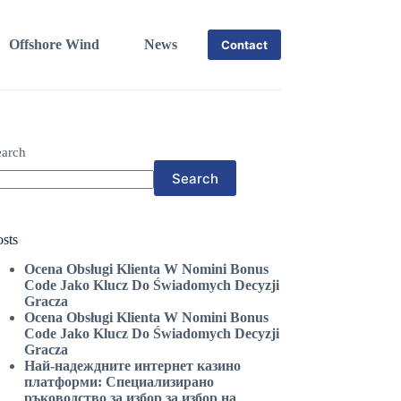
Offshore Wind
News
Contact
earch
Search
osts
Ocena Obsługi Klienta W Nomini Bonus
Code Jako Klucz Do Świadomych Decyzji
Gracza
Ocena Obsługi Klienta W Nomini Bonus
Code Jako Klucz Do Świadomych Decyzji
Gracza
Най-надеждните интернет казино
платформи: Специализирано
ръководство за избор за избор на