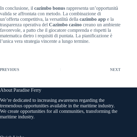
In conclusione, il
cazimbo bonus
rappresenta un’opportunità
valida se affrontata con metodo. La combinazione di
un’offerta competitiva, la versatilità della
cazimbo app
e la
trasparenza operativa del
Cazimbo casino
creano un ambiente
favorevole, a patto che il giocatore comprenda e rispetti la
matematica dietro i requisiti di puntata. La pianificazione è
l’unica vera strategia vincente a lungo termine.
PREVIOUS
NEXT
About Paradise Ferry
We’re dedicated to increasing awareness regarding the
tremendous opportunities available in the maritime industry.
We create opportunities for all communities, transforming the
maritime industry.