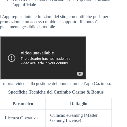
l’app ufficiale.
L’app replica tutte le funzioni del sito, con notifiche push per
promozioni e un accesso rapido al supporto. Il bonus è
pienamente gestibile da mobile.
Tutorial video sulla gestione del bonus tramite l’app Cazimbo.
Specifiche Tecniche del Cazimbo Casino & Bonus
Parametro
Dettaglio
Curacao eGaming (Master
Licenza Operativa
Gaming License)