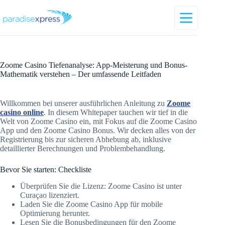
Skip
to
content
Zoome Casino Tiefenanalyse: App-Meisterung und Bonus-
Mathematik verstehen – Der umfassende Leitfaden
Willkommen bei unserer ausführlichen Anleitung zu
Zoome
casino online
. In diesem Whitepaper tauchen wir tief in die
Welt von Zoome Casino ein, mit Fokus auf die Zoome Casino
App und den Zoome Casino Bonus. Wir decken alles von der
Registrierung bis zur sicheren Abhebung ab, inklusive
detaillierter Berechnungen und Problembehandlung.
Bevor Sie starten: Checkliste
Überprüfen Sie die Lizenz: Zoome Casino ist unter
Curaçao lizenziert.
Laden Sie die Zoome Casino App für mobile
Optimierung herunter.
Lesen Sie die Bonusbedingungen für den Zoome