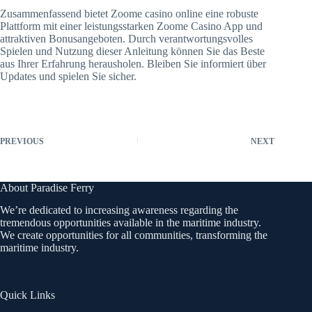
Zusammenfassend bietet Zoome casino online eine robuste
Plattform mit einer leistungsstarken Zoome Casino App und
attraktiven Bonusangeboten. Durch verantwortungsvolles
Spielen und Nutzung dieser Anleitung können Sie das Beste
aus Ihrer Erfahrung herausholen. Bleiben Sie informiert über
Updates und spielen Sie sicher.
PREVIOUS
NEXT
About Paradise Ferry
We’re dedicated to increasing awareness regarding the
tremendous opportunities available in the maritime industry.
We create opportunities for all communities, transforming the
maritime industry.
Quick Links