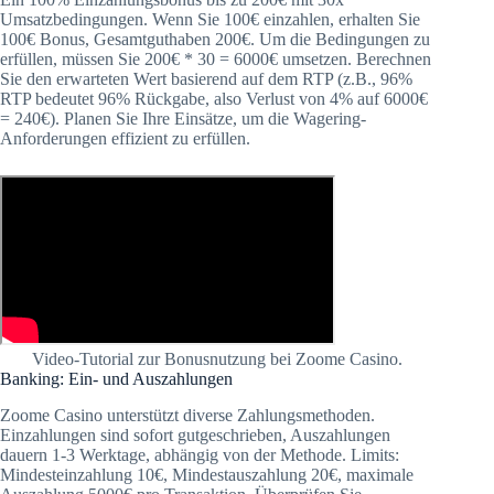
Umsatzbedingungen. Wenn Sie 100€ einzahlen, erhalten Sie
100€ Bonus, Gesamtguthaben 200€. Um die Bedingungen zu
erfüllen, müssen Sie 200€ * 30 = 6000€ umsetzen. Berechnen
Sie den erwarteten Wert basierend auf dem RTP (z.B., 96%
RTP bedeutet 96% Rückgabe, also Verlust von 4% auf 6000€
= 240€). Planen Sie Ihre Einsätze, um die Wagering-
Anforderungen effizient zu erfüllen.
Video-Tutorial zur Bonusnutzung bei Zoome Casino.
Banking: Ein- und Auszahlungen
Zoome Casino unterstützt diverse Zahlungsmethoden.
Einzahlungen sind sofort gutgeschrieben, Auszahlungen
dauern 1-3 Werktage, abhängig von der Methode. Limits:
Mindesteinzahlung 10€, Mindestauszahlung 20€, maximale