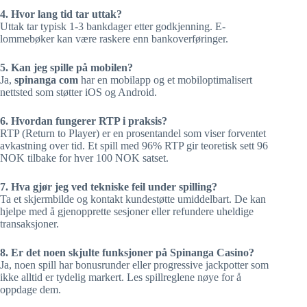
4. Hvor lang tid tar uttak?
Uttak tar typisk 1-3 bankdager etter godkjenning. E-
lommebøker kan være raskere enn bankoverføringer.
5. Kan jeg spille på mobilen?
Ja,
spinanga com
har en mobilapp og et mobiloptimalisert
nettsted som støtter iOS og Android.
6. Hvordan fungerer RTP i praksis?
RTP (Return to Player) er en prosentandel som viser forventet
avkastning over tid. Et spill med 96% RTP gir teoretisk sett 96
NOK tilbake for hver 100 NOK satset.
7. Hva gjør jeg ved tekniske feil under spilling?
Ta et skjermbilde og kontakt kundestøtte umiddelbart. De kan
hjelpe med å gjenopprette sesjoner eller refundere uheldige
transaksjoner.
8. Er det noen skjulte funksjoner på Spinanga Casino?
Ja, noen spill har bonusrunder eller progressive jackpotter som
ikke alltid er tydelig markert. Les spillreglene nøye for å
oppdage dem.