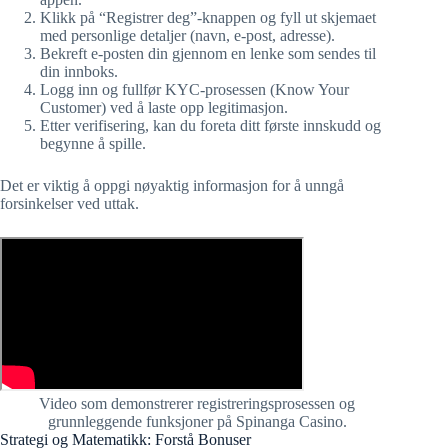
Klikk på “Registrer deg”-knappen og fyll ut skjemaet
med personlige detaljer (navn, e-post, adresse).
Bekreft e-posten din gjennom en lenke som sendes til
din innboks.
Logg inn og fullfør KYC-prosessen (Know Your
Customer) ved å laste opp legitimasjon.
Etter verifisering, kan du foreta ditt første innskudd og
begynne å spille.
Det er viktig å oppgi nøyaktig informasjon for å unngå
forsinkelser ved uttak.
Video som demonstrerer registreringsprosessen og
grunnleggende funksjoner på Spinanga Casino.
Strategi og Matematikk: Forstå Bonuser