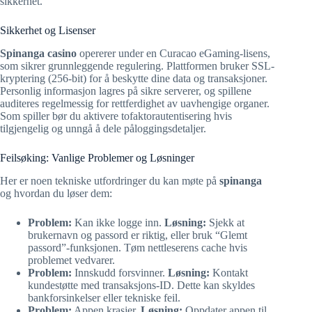
sikkerhet.
Sikkerhet og Lisenser
Spinanga casino
opererer under en Curacao eGaming-lisens,
som sikrer grunnleggende regulering. Plattformen bruker SSL-
kryptering (256-bit) for å beskytte dine data og transaksjoner.
Personlig informasjon lagres på sikre serverer, og spillene
auditeres regelmessig for rettferdighet av uavhengige organer.
Som spiller bør du aktivere tofaktorautentisering hvis
tilgjengelig og unngå å dele påloggingsdetaljer.
Feilsøking: Vanlige Problemer og Løsninger
Her er noen tekniske utfordringer du kan møte på
spinanga
og hvordan du løser dem:
Problem:
Kan ikke logge inn.
Løsning:
Sjekk at
brukernavn og passord er riktig, eller bruk “Glemt
passord”-funksjonen. Tøm nettleserens cache hvis
problemet vedvarer.
Problem:
Innskudd forsvinner.
Løsning:
Kontakt
kundestøtte med transaksjons-ID. Dette kan skyldes
bankforsinkelser eller tekniske feil.
Problem:
Appen krasjer.
Løsning:
Oppdater appen til