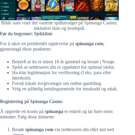
Bilde som viser det varierte spillutvalget på Spinanga Casino,
inkludert slots og bordspill.
Før du begynner: Sjekkliste
For å sikre en problemfri opplevelse på
spinanga com
,
gjennomgå disse punktene:
Bekreft at du er minst 18 år gammel og bosatt i Norge.
Sjekk at nettleseren din er oppdatert for optimal ytelse.
Ha klar legitimasjon for verifisering (f.eks. pass eller
førerkort).
Forstå lokale lovgivninger om online gambling.
Velg en pålitelig betalingsmetode for innskudd og uttak.
Registrering på Spinanga Casino
Å opprette en konto på
spinanga
er enkelt og tar bare noen
minutter. Følg disse trinnene:
Besøk
spinanga com
via nettleseren din eller last ned
appen.