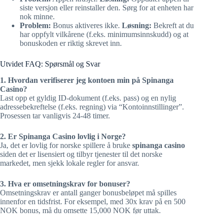
siste versjon eller reinstaller den. Sørg for at enheten har
nok minne.
Problem:
Bonus aktiveres ikke.
Løsning:
Bekreft at du
har oppfylt vilkårene (f.eks. minimumsinnskudd) og at
bonuskoden er riktig skrevet inn.
Utvidet FAQ: Spørsmål og Svar
1. Hvordan verifiserer jeg kontoen min på Spinanga
Casino?
Last opp et gyldig ID-dokument (f.eks. pass) og en nylig
adressebekreftelse (f.eks. regning) via “Kontoinnstillinger”.
Prosessen tar vanligvis 24-48 timer.
2. Er Spinanga Casino lovlig i Norge?
Ja, det er lovlig for norske spillere å bruke
spinanga casino
siden det er lisensiert og tilbyr tjenester til det norske
markedet, men sjekk lokale regler for ansvar.
3. Hva er omsetningskrav for bonuser?
Omsetningskrav er antall ganger bonusbeløpet må spilles
innenfor en tidsfrist. For eksempel, med 30x krav på en 500
NOK bonus, må du omsette 15,000 NOK før uttak.