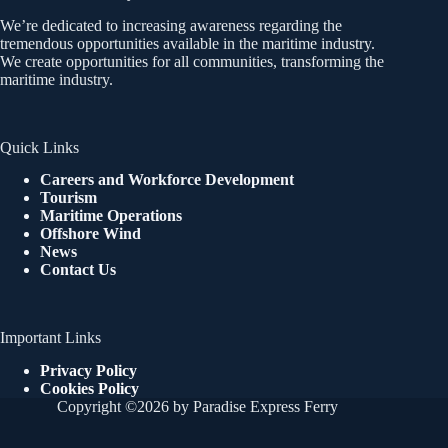
We’re dedicated to increasing awareness regarding the
tremendous opportunities available in the maritime industry.
We create opportunities for all communities, transforming the
maritime industry.
Quick Links
Careers and Workforce Development
Tourism
Maritime Operations
Offshore Wind
News
Contact Us
Important Links
Privacy Policy
Cookies Policy
Copyright ©2026 by Paradise Express Ferry