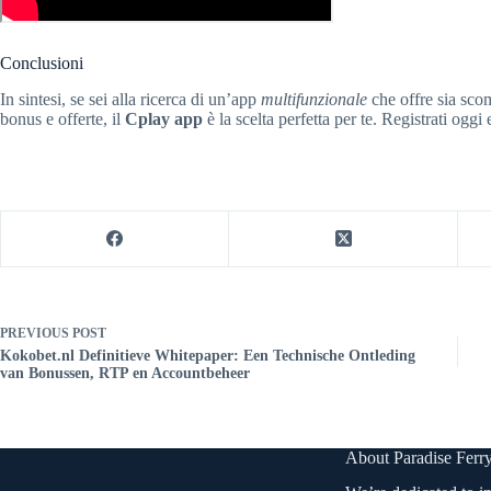
Conclusioni
In sintesi, se sei alla ricerca di un’app
multifunzionale
che offre sia scom
bonus e offerte, il
Cplay app
è la scelta perfetta per te. Registrati oggi 
PREVIOUS
POST
Kokobet.nl Definitieve Whitepaper: Een Technische Ontleding
van Bonussen, RTP en Accountbeheer
About Paradise Ferr