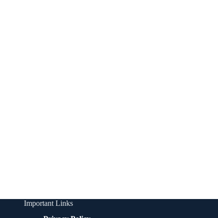
Important Links