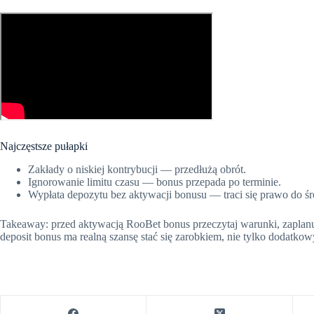
Najczęstsze pułapki
Zakłady o niskiej kontrybucji — przedłużą obrót.
Ignorowanie limitu czasu — bonus przepada po terminie.
Wypłata depozytu bez aktywacji bonusu — traci się prawo do 
Takeaway: przed aktywacją RooBet bonus przeczytaj warunki, zaplanuj
deposit bonus ma realną szansę stać się zarobkiem, nie tylko dodatk