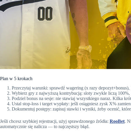
Plan w 5 krokach
Przeczytaj warunki: sprawdź wagering (x razy depozyt+bonus), li
Wybierz gry z najwyższą kontrybucją: sloty zwykle liczą 100%, 
Podziel bonus na sesje: nie stawiaj wszystkiego naraz. Kilka krót
Ustal stop-loss i target wypłaty: jeśli osiągniesz zysk X% zamien
Dokumentuj postępy: zapisuj stawki i wyniki, żeby ocenić, które
Jeśli chcesz szybkiej rejestracji, użyj sprawdzonego źródła:
RooBet
. N
automatycznie się nalicza — to najczęstszy błąd.