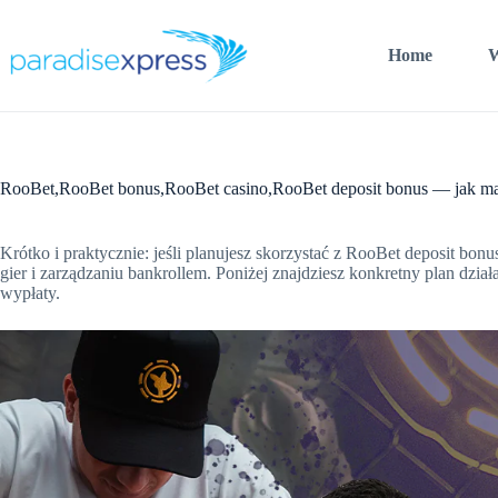
Skip
to
content
Home
W
RooBet,RooBet bonus,RooBet casino,RooBet deposit bonus — jak m
Krótko i praktycznie: jeśli planujesz skorzystać z RooBet deposit bonu
gier i zarządzaniu bankrollem. Poniżej znajdziesz konkretny plan dział
wypłaty.