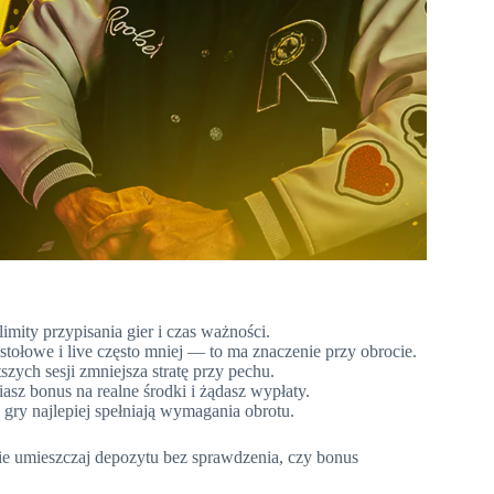
mity przypisania gier i czas ważności.
stołowe i live często mniej — to ma znaczenie przy obrocie.
szych sesji zmniejsza stratę przy pechu.
iasz bonus na realne środki i żądasz wypłaty.
 gry najlepiej spełniają wymagania obrotu.
ie umieszczaj depozytu bez sprawdzenia, czy bonus