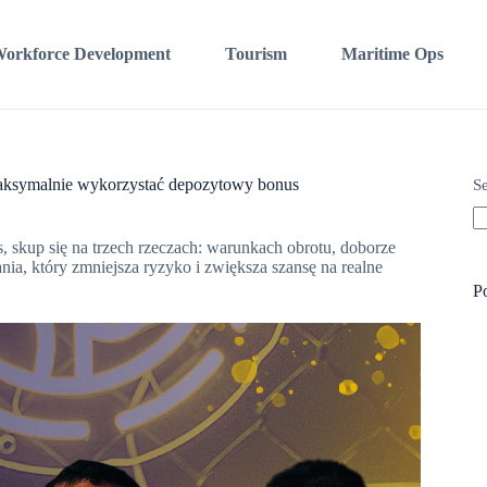
orkforce Development
Tourism
Maritime Ops
aksymalnie wykorzystać depozytowy bonus
S
s, skup się na trzech rzeczach: warunkach obrotu, doborze
ania, który zmniejsza ryzyko i zwiększa szansę na realne
P