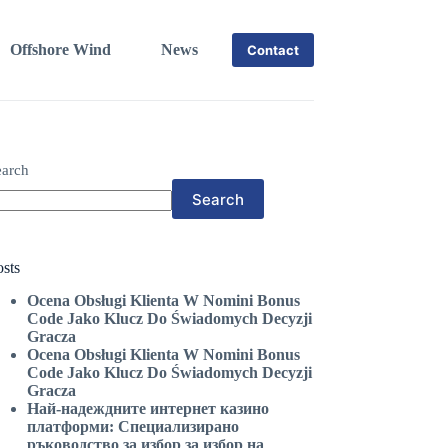
Offshore Wind
News
Contact
earch
Search
osts
Ocena Obsługi Klienta W Nomini Bonus
Code Jako Klucz Do Świadomych Decyzji
Gracza
Ocena Obsługi Klienta W Nomini Bonus
Code Jako Klucz Do Świadomych Decyzji
Gracza
Най-надеждните интернет казино
платформи: Специализирано
ръководство за избор за избор на