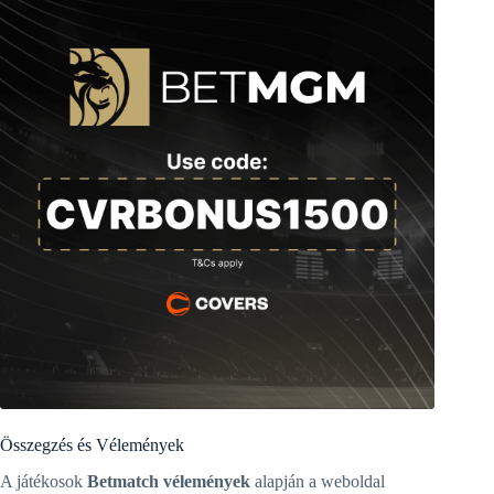
Összegzés és Vélemények
A játékosok
Betmatch vélemények
alapján a weboldal