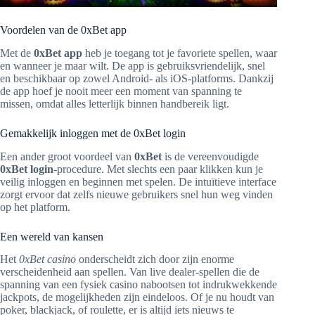
Voordelen van de 0xBet app
Met de
0xBet app
heb je toegang tot je favoriete spellen, waar
en wanneer je maar wilt. De app is gebruiksvriendelijk, snel
en beschikbaar op zowel Android- als iOS-platforms. Dankzij
de app hoef je nooit meer een moment van spanning te
missen, omdat alles letterlijk binnen handbereik ligt.
Gemakkelijk inloggen met de 0xBet login
Een ander groot voordeel van
0xBet
is de vereenvoudigde
0xBet login
-procedure. Met slechts een paar klikken kun je
veilig inloggen en beginnen met spelen. De intuïtieve interface
zorgt ervoor dat zelfs nieuwe gebruikers snel hun weg vinden
op het platform.
Een wereld van kansen
Het
0xBet casino
onderscheidt zich door zijn enorme
verscheidenheid aan spellen. Van live dealer-spellen die de
spanning van een fysiek casino nabootsen tot indrukwekkende
jackpots, de mogelijkheden zijn eindeloos. Of je nu houdt van
poker, blackjack, of roulette, er is altijd iets nieuws te