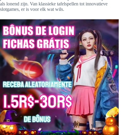
als lonend zijn. Van klassieke tafelspellen tot innovatieve
slotgames, er is voor elk wat wils.