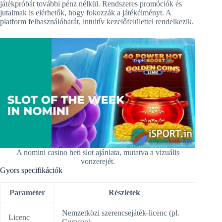
játékpróbát további pénz nélkül. Rendszeres promóciók és
jutalmak is elérhetők, hogy fokozzák a játékélményt. A
platform felhasználóbarát, intuitív kezelőfelülettel rendelkezik.
A nomini casino heti slot ajánlata, mutatva a vizuális
vonzerejét.
Gyors specifikációk
Paraméter
Részletek
Nemzetközi szerencsejáték-licenc (pl.
Licenc
Curacao)