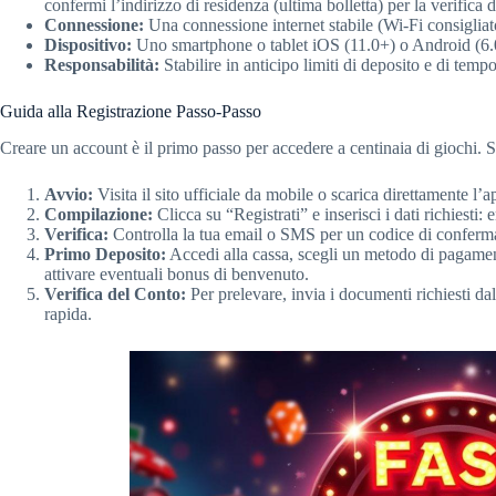
confermi l’indirizzo di residenza (ultima bolletta) per la verifica 
Connessione:
Una connessione internet stabile (Wi-Fi consigliato
Dispositivo:
Uno smartphone o tablet iOS (11.0+) o Android (6.
Responsabilità:
Stabilire in anticipo limiti di deposito e di temp
Guida alla Registrazione Passo-Passo
Creare un account è il primo passo per accedere a centinaia di giochi. 
Avvio:
Visita il sito ufficiale da mobile o scarica direttamente l’a
Compilazione:
Clicca su “Registrati” e inserisci i dati richiesti
Verifica:
Controlla la tua email o SMS per un codice di conferma
Primo Deposito:
Accedi alla cassa, scegli un metodo di pagamen
attivare eventuali bonus di benvenuto.
Verifica del Conto:
Per prelevare, invia i documenti richiesti d
rapida.