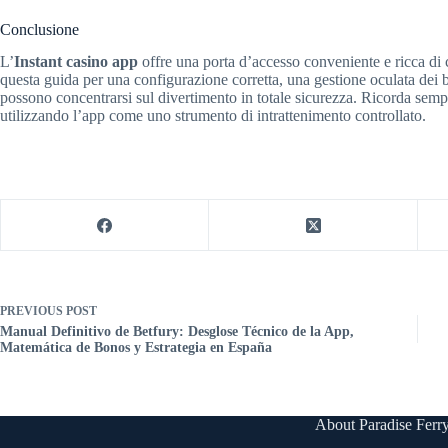
Conclusione
L’
Instant casino app
offre una porta d’accesso conveniente e ricca di
questa guida per una configurazione corretta, una gestione oculata dei b
possono concentrarsi sul divertimento in totale sicurezza. Ricorda semp
utilizzando l’app come uno strumento di intrattenimento controllato.
PREVIOUS
POST
Manual Definitivo de Betfury: Desglose Técnico de la App,
Matemática de Bonos y Estrategia en España
About Paradise Ferr