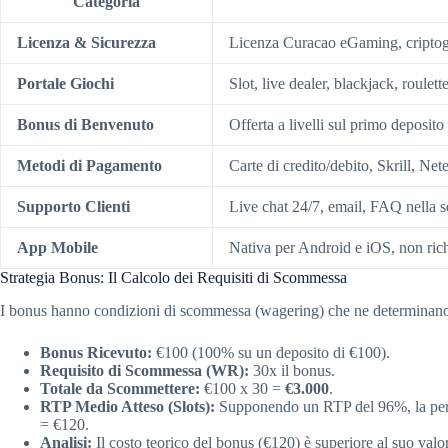
Categoria
Licenza & Sicurezza
Licenza Curacao eGaming, criptog
Portale Giochi
Slot, live dealer, blackjack, roule
Bonus di Benvenuto
Offerta a livelli sul primo deposit
Metodi di Pagamento
Carte di credito/debito, Skrill, Net
Supporto Clienti
Live chat 24/7, email, FAQ nella s
App Mobile
Nativa per Android e iOS, non ric
Strategia Bonus: Il Calcolo dei Requisiti di Scommessa
I bonus hanno condizioni di scommessa (wagering) che ne determinano i
Bonus Ricevuto:
€100 (100% su un deposito di €100).
Requisito di Scommessa (WR):
30x il bonus.
Totale da Scommettere:
€100 x 30 =
€3.000
.
RTP Medio Atteso (Slots):
Supponendo un RTP del 96%, la perdit
= €120.
Analisi:
Il costo teorico del bonus (€120) è superiore al suo val