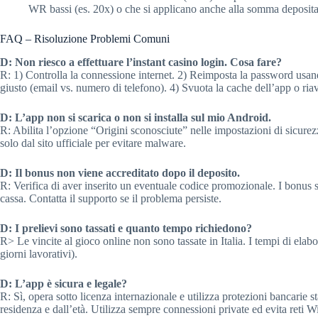
WR bassi (es. 20x) o che si applicano anche alla somma deposita
FAQ – Risoluzione Problemi Comuni
D: Non riesco a effettuare l’instant casino login. Cosa fare?
R: 1) Controlla la connessione internet. 2) Reimposta la password usan
giusto (email vs. numero di telefono). 4) Svuota la cache dell’app o riav
D: L’app non si scarica o non si installa sul mio Android.
R: Abilita l’opzione “Origini sconosciute” nelle impostazioni di sicurezz
solo dal sito ufficiale per evitare malware.
D: Il bonus non viene accreditato dopo il deposito.
R: Verifica di aver inserito un eventuale codice promozionale. I bonus 
cassa. Contatta il supporto se il problema persiste.
D: I prelievi sono tassati e quanto tempo richiedono?
R> Le vincite al gioco online non sono tassate in Italia. I tempi di elabo
giorni lavorativi).
D: L’app è sicura e legale?
R: Sì, opera sotto licenza internazionale e utilizza protezioni bancarie s
residenza e dall’età. Utilizza sempre connessioni private ed evita reti W