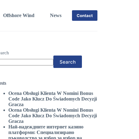
Offshore Wind
News
Contact
earch
Search
osts
Ocena Obsługi Klienta W Nomini Bonus
Code Jako Klucz Do Świadomych Decyzji
Gracza
Ocena Obsługi Klienta W Nomini Bonus
Code Jako Klucz Do Świadomych Decyzji
Gracza
Най-надеждните интернет казино
платформи: Специализирано
ръководство за избор за избор на