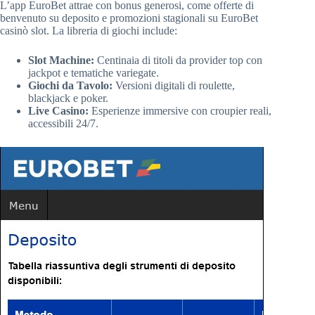
L’app EuroBet attrae con bonus generosi, come offerte di
benvenuto su deposito e promozioni stagionali su EuroBet
casinò slot. La libreria di giochi include:
Slot Machine:
Centinaia di titoli da provider top con
jackpot e tematiche variegate.
Giochi da Tavolo:
Versioni digitali di roulette,
blackjack e poker.
Live Casino:
Esperienze immersive con croupier reali,
accessibili 24/7.