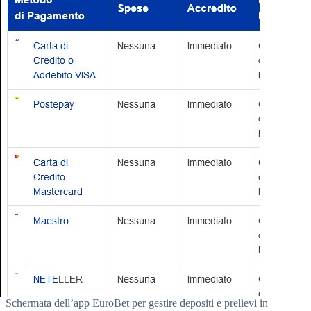
Schermata dell’app EuroBet per gestire depositi e prelievi in