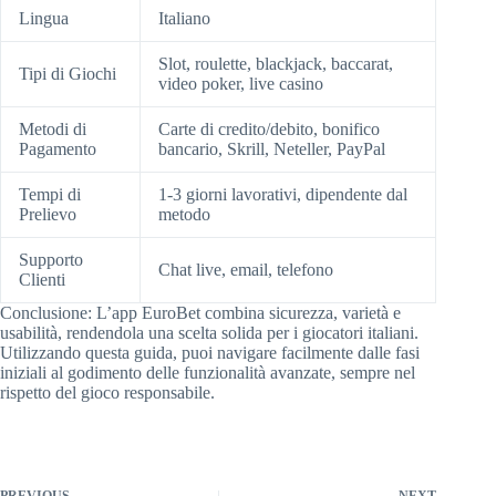
Lingua
Italiano
Slot, roulette, blackjack, baccarat,
Tipi di Giochi
video poker, live casino
Metodi di
Carte di credito/debito, bonifico
Pagamento
bancario, Skrill, Neteller, PayPal
Tempi di
1-3 giorni lavorativi, dipendente dal
Prelievo
metodo
Supporto
Chat live, email, telefono
Clienti
Conclusione: L’app EuroBet combina sicurezza, varietà e
usabilità, rendendola una scelta solida per i giocatori italiani.
Utilizzando questa guida, puoi navigare facilmente dalle fasi
iniziali al godimento delle funzionalità avanzate, sempre nel
rispetto del gioco responsabile.