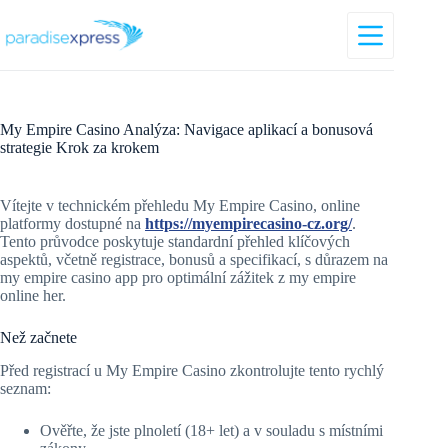
Skip
to
content
My Empire Casino Analýza: Navigace aplikací a bonusová
strategie Krok za krokem
Vítejte v technickém přehledu My Empire Casino, online
platformy dostupné na
https://myempirecasino-cz.org/
.
Tento průvodce poskytuje standardní přehled klíčových
aspektů, včetně registrace, bonusů a specifikací, s důrazem na
my empire casino app pro optimální zážitek z my empire
online her.
Než začnete
Před registrací u My Empire Casino zkontrolujte tento rychlý
seznam:
Ověřte, že jste plnoletí (18+ let) a v souladu s místními