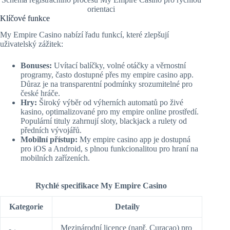
orientaci
Klíčové funkce
My Empire Casino nabízí řadu funkcí, které zlepšují
uživatelský zážitek:
Bonuses:
Uvítací balíčky, volné otáčky a věrnostní
programy, často dostupné přes my empire casino app.
Důraz je na transparentní podmínky srozumitelné pro
české hráče.
Hry:
Široký výběr od výherních automatů po živé
kasino, optimalizované pro my empire online prostředí.
Populární tituly zahrnují sloty, blackjack a rulety od
předních vývojářů.
Mobilní přístup:
My empire casino app je dostupná
pro iOS a Android, s plnou funkcionalitou pro hraní na
mobilních zařízeních.
Rychlé specifikace My Empire Casino
Kategorie
Detaily
Mezinárodní licence (např. Curacao) pro