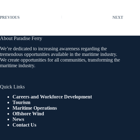
PREVIOUS
NEXT
About Paradise Ferry
We’re dedicated to increasing awareness regarding the
tremendous opportunities available in the maritime industry.
We create opportunities for all communities, transforming the
maritime industry.
Quick Links
Careers and Workforce Development
Tourism
Maritime Operations
Offshore Wind
News
Contact Us