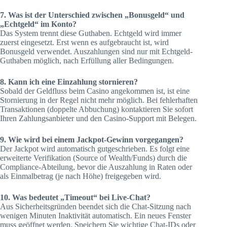
7. Was ist der Unterschied zwischen „Bonusgeld“ und
„Echtgeld“ im Konto?
Das System trennt diese Guthaben. Echtgeld wird immer
zuerst eingesetzt. Erst wenn es aufgebraucht ist, wird
Bonusgeld verwendet. Auszahlungen sind nur mit Echtgeld-
Guthaben möglich, nach Erfüllung aller Bedingungen.
8. Kann ich eine Einzahlung stornieren?
Sobald der Geldfluss beim Casino angekommen ist, ist eine
Stornierung in der Regel nicht mehr möglich. Bei fehlerhaften
Transaktionen (doppelte Abbuchung) kontaktieren Sie sofort
Ihren Zahlungsanbieter und den Casino-Support mit Belegen.
9. Wie wird bei einem Jackpot-Gewinn vorgegangen?
Der Jackpot wird automatisch gutgeschrieben. Es folgt eine
erweiterte Verifikation (Source of Wealth/Funds) durch die
Compliance-Abteilung, bevor die Auszahlung in Raten oder
als Einmalbetrag (je nach Höhe) freigegeben wird.
10. Was bedeutet „Timeout“ bei Live-Chat?
Aus Sicherheitsgründen beendet sich die Chat-Sitzung nach
wenigen Minuten Inaktivität automatisch. Ein neues Fenster
muss geöffnet werden. Speichern Sie wichtige Chat-IDs oder