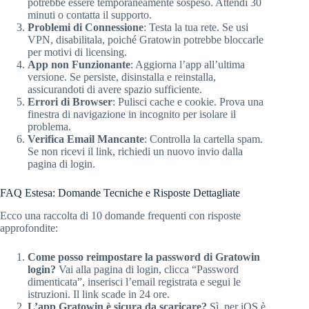
potrebbe essere temporaneamente sospeso. Attendi 30
minuti o contatta il supporto.
Problemi di Connessione
: Testa la tua rete. Se usi
VPN, disabilitala, poiché Gratowin potrebbe bloccarle
per motivi di licensing.
App non Funzionante
: Aggiorna l’app all’ultima
versione. Se persiste, disinstalla e reinstalla,
assicurandoti di avere spazio sufficiente.
Errori di Browser
: Pulisci cache e cookie. Prova una
finestra di navigazione in incognito per isolare il
problema.
Verifica Email Mancante
: Controlla la cartella spam.
Se non ricevi il link, richiedi un nuovo invio dalla
pagina di login.
FAQ Estesa: Domande Tecniche e Risposte Dettagliate
Ecco una raccolta di 10 domande frequenti con risposte
approfondite:
Come posso reimpostare la password di Gratowin
login?
Vai alla pagina di login, clicca “Password
dimenticata”, inserisci l’email registrata e segui le
istruzioni. Il link scade in 24 ore.
L’app Gratowin è sicura da scaricare?
Sì, per iOS è