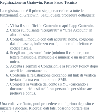
Registrazione su Gratowin: Passo-Passo Tecnico
La registrazione è il primo step per accedere a tutte le
funzionalità di Gratowin. Segui questa procedura dettagliata:
Visita il sito ufficiale Gratowin o apri l’app Gratowin.
Clicca sul pulsante “Registrati” o “Crea Account” in
alto a destra.
Compila il modulo con dati accurati: nome, cognome,
data di nascita, indirizzo email, numero di telefono e
codice fiscale.
Scegli una password forte (minimo 8 caratteri, con
lettere maiuscole, minuscole e numeri) e un username
unico.
Accetta i Termini e Condizioni e la Privacy Policy dopo
averli letti attentamente.
Conferma la registrazione cliccando sul link di verifica
inviato alla tua email o tramite SMS.
Completa la verifica del conto (KYC) caricando i
documenti richiesti nell’area personale per sbloccare
prelievi e bonus.
Una volta verificato, puoi procedere con il primo deposito e
iniziare a giocare. Ricorda: dati falsi possono portare alla