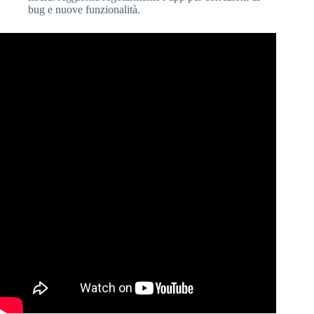
bug e nuove funzionalità.