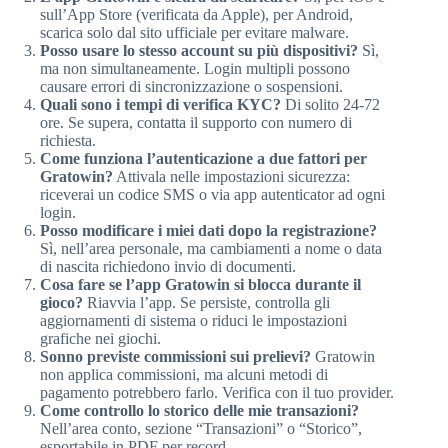
sull’App Store (verificata da Apple), per Android,
scarica solo dal sito ufficiale per evitare malware.
Posso usare lo stesso account su più dispositivi?
Sì,
ma non simultaneamente. Login multipli possono
causare errori di sincronizzazione o sospensioni.
Quali sono i tempi di verifica KYC?
Di solito 24-72
ore. Se supera, contatta il supporto con numero di
richiesta.
Come funziona l’autenticazione a due fattori per
Gratowin?
Attivala nelle impostazioni sicurezza:
riceverai un codice SMS o via app autenticator ad ogni
login.
Posso modificare i miei dati dopo la registrazione?
Sì, nell’area personale, ma cambiamenti a nome o data
di nascita richiedono invio di documenti.
Cosa fare se l’app Gratowin si blocca durante il
gioco?
Riavvia l’app. Se persiste, controlla gli
aggiornamenti di sistema o riduci le impostazioni
grafiche nei giochi.
Sonno previste commissioni sui prelievi?
Gratowin
non applica commissioni, ma alcuni metodi di
pagamento potrebbero farlo. Verifica con il tuo provider.
Come controllo lo storico delle mie transazioni?
Nell’area conto, sezione “Transazioni” o “Storico”,
esportabile in PDF per record.