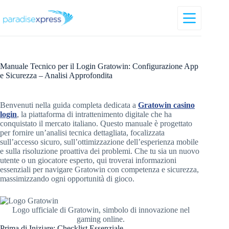
Skip
to
content
Manuale Tecnico per il Login Gratowin: Configurazione App
e Sicurezza – Analisi Approfondita
Benvenuti nella guida completa dedicata a
Gratowin casino
login
, la piattaforma di intrattenimento digitale che ha
conquistato il mercato italiano. Questo manuale è progettato
per fornire un’analisi tecnica dettagliata, focalizzata
sull’accesso sicuro, sull’ottimizzazione dell’esperienza mobile
e sulla risoluzione proattiva dei problemi. Che tu sia un nuovo
utente o un giocatore esperto, qui troverai informazioni
essenziali per navigare Gratowin con competenza e sicurezza,
massimizzando ogni opportunità di gioco.
Logo ufficiale di Gratowin, simbolo di innovazione nel
gaming online.
Prima di Iniziare: Checklist Essenziale