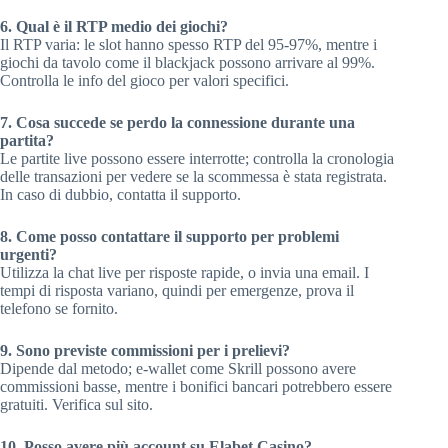
6. Qual è il RTP medio dei giochi?
Il RTP varia: le slot hanno spesso RTP del 95-97%, mentre i
giochi da tavolo come il blackjack possono arrivare al 99%.
Controlla le info del gioco per valori specifici.
7. Cosa succede se perdo la connessione durante una
partita?
Le partite live possono essere interrotte; controlla la cronologia
delle transazioni per vedere se la scommessa è stata registrata.
In caso di dubbio, contatta il supporto.
8. Come posso contattare il supporto per problemi
urgenti?
Utilizza la chat live per risposte rapide, o invia una email. I
tempi di risposta variano, quindi per emergenze, prova il
telefono se fornito.
9. Sono previste commissioni per i prelievi?
Dipende dal metodo; e-wallet come Skrill possono avere
commissioni basse, mentre i bonifici bancari potrebbero essere
gratuiti. Verifica sul sito.
10. Posso avere più account su Elabet Casino?