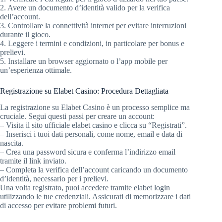
2. Avere un documento d’identità valido per la verifica
dell’account.
3. Controllare la connettività internet per evitare interruzioni
durante il gioco.
4. Leggere i termini e condizioni, in particolare per bonus e
prelievi.
5. Installare un browser aggiornato o l’app mobile per
un’esperienza ottimale.
Registrazione su Elabet Casino: Procedura Dettagliata
La registrazione su Elabet Casino è un processo semplice ma
cruciale. Segui questi passi per creare un account:
– Visita il sito ufficiale elabet casino e clicca su “Registrati”.
– Inserisci i tuoi dati personali, come nome, email e data di
nascita.
– Crea una password sicura e conferma l’indirizzo email
tramite il link inviato.
– Completa la verifica dell’account caricando un documento
d’identità, necessario per i prelievi.
Una volta registrato, puoi accedere tramite elabet login
utilizzando le tue credenziali. Assicurati di memorizzare i dati
di accesso per evitare problemi futuri.