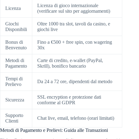
Licenza di gioco internazionale
Licenza
(verificare sul sito per aggiornamenti)
Giochi
Oltre 1000 tra slot, tavoli da casino, e
Disponibili
giochi live
Bonus di
Fino a €500 + free spin, con wagering
Benvenuto
30x
Metodi di
Carte di credito, e-wallet (PayPal,
Pagamento
Skrill), bonifico bancario
Tempi di
Da 24 a 72 ore, dipendenti dal metodo
Prelievo
SSL encryption e protezione dati
Sicurezza
conforme al GDPR
Supporto
Chat live, email, telefono (orari limitati)
Clienti
Metodi di Pagamento e Prelievi: Guida alle Transazioni