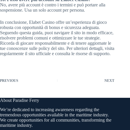
No, avere più account è contro i termini e può portare alla
sospensione. Usa un solo account per persona.
In conclusione, Elabet Casino offre un’esperienza di gioco
robusta con opportunità di bonus e sicurezza adeguata.
Seguendo questa guida, puoi navigare il sito in modo efficace,
risolvere problemi comuni e ottimizzare le tue strategie.
Ricorda di giocare responsabilmente e di tenere aggiornate le
tue conoscenze sulle policy del sito. Per ulteriori dettagli, visita
regolarmente il sito ufficiale e consulta le risorse di supporto.
PREVIOUS
NEXT
About Paradise Ferry
We’re dedicated to increasing awareness regarding the
tremendous opportunities available in the maritime industry.
We create opportunities for all communities, transforming the
maritime industry.