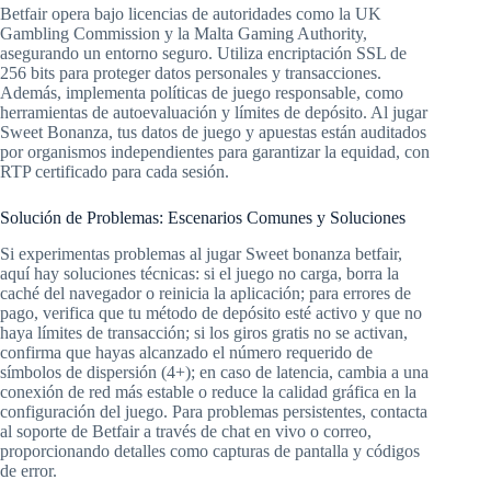
Betfair opera bajo licencias de autoridades como la UK
Gambling Commission y la Malta Gaming Authority,
asegurando un entorno seguro. Utiliza encriptación SSL de
256 bits para proteger datos personales y transacciones.
Además, implementa políticas de juego responsable, como
herramientas de autoevaluación y límites de depósito. Al jugar
Sweet Bonanza, tus datos de juego y apuestas están auditados
por organismos independientes para garantizar la equidad, con
RTP certificado para cada sesión.
Solución de Problemas: Escenarios Comunes y Soluciones
Si experimentas problemas al jugar Sweet bonanza betfair,
aquí hay soluciones técnicas: si el juego no carga, borra la
caché del navegador o reinicia la aplicación; para errores de
pago, verifica que tu método de depósito esté activo y que no
haya límites de transacción; si los giros gratis no se activan,
confirma que hayas alcanzado el número requerido de
símbolos de dispersión (4+); en caso de latencia, cambia a una
conexión de red más estable o reduce la calidad gráfica en la
configuración del juego. Para problemas persistentes, contacta
al soporte de Betfair a través de chat en vivo o correo,
proporcionando detalles como capturas de pantalla y códigos
de error.