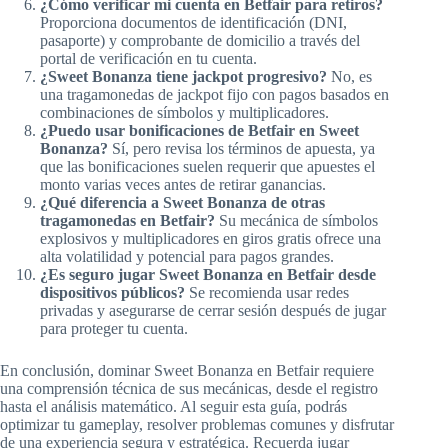
¿Cómo verificar mi cuenta en Betfair para retiros?
Proporciona documentos de identificación (DNI,
pasaporte) y comprobante de domicilio a través del
portal de verificación en tu cuenta.
¿Sweet Bonanza tiene jackpot progresivo?
No, es
una tragamonedas de jackpot fijo con pagos basados en
combinaciones de símbolos y multiplicadores.
¿Puedo usar bonificaciones de Betfair en Sweet
Bonanza?
Sí, pero revisa los términos de apuesta, ya
que las bonificaciones suelen requerir que apuestes el
monto varias veces antes de retirar ganancias.
¿Qué diferencia a Sweet Bonanza de otras
tragamonedas en Betfair?
Su mecánica de símbolos
explosivos y multiplicadores en giros gratis ofrece una
alta volatilidad y potencial para pagos grandes.
¿Es seguro jugar Sweet Bonanza en Betfair desde
dispositivos públicos?
Se recomienda usar redes
privadas y asegurarse de cerrar sesión después de jugar
para proteger tu cuenta.
En conclusión, dominar Sweet Bonanza en Betfair requiere
una comprensión técnica de sus mecánicas, desde el registro
hasta el análisis matemático. Al seguir esta guía, podrás
optimizar tu gameplay, resolver problemas comunes y disfrutar
de una experiencia segura y estratégica. Recuerda jugar