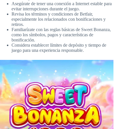
Asegúrate de tener una conexión a Internet estable para
evitar interrupciones durante el juego.
Revisa los términos y condiciones de Betfair,
especialmente los relacionados con bonificaciones y
retiros.
Familiarízate con las reglas básicas de Sweet Bonanza,
como los símbolos, pagos y características de
bonificación.
Considera establecer límites de depósito y tiempo de
juego para una experiencia responsable.