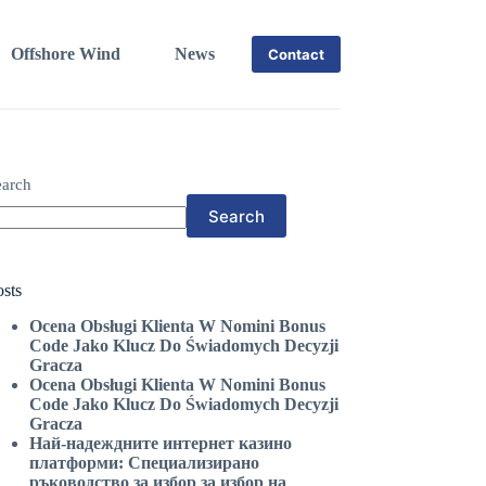
Offshore Wind
News
Contact
earch
Search
osts
Ocena Obsługi Klienta W Nomini Bonus
Code Jako Klucz Do Świadomych Decyzji
Gracza
Ocena Obsługi Klienta W Nomini Bonus
Code Jako Klucz Do Świadomych Decyzji
Gracza
Най-надеждните интернет казино
платформи: Специализирано
ръководство за избор за избор на