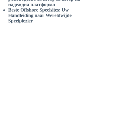
надеждна платформа
Beste Offshore Speelsites: Uw
Handleiding naar Wereldwijde
Speelplezier