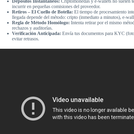
Depósitos Instantáneos:
Criptomonedas y e-wallets no suelen te
incurrir en pequeñas comisiones del proveedor.
Retiros – El Cuello de Botella:
El tiempo de procesamiento inte
llegada depende del método: cripto (inmediato a minutos), e-wallet
Regla de Método Homólogo:
Intenta retirar por el mismo méto
rechazos y auditorías.
Verificación Anticipada:
Envía tus documentos para KYC (foto d
evitar retrasos.