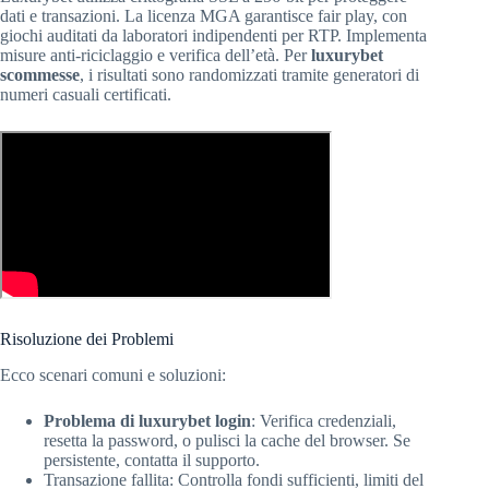
dati e transazioni. La licenza MGA garantisce fair play, con
giochi auditati da laboratori indipendenti per RTP. Implementa
misure anti-riciclaggio e verifica dell’età. Per
luxurybet
scommesse
, i risultati sono randomizzati tramite generatori di
numeri casuali certificati.
Risoluzione dei Problemi
Ecco scenari comuni e soluzioni:
Problema di luxurybet login
: Verifica credenziali,
resetta la password, o pulisci la cache del browser. Se
persistente, contatta il supporto.
Transazione fallita: Controlla fondi sufficienti, limiti del