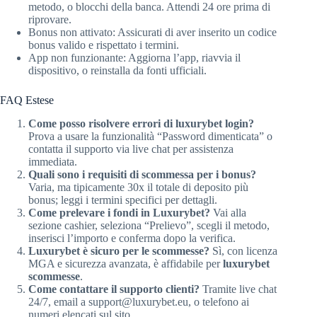
metodo, o blocchi della banca. Attendi 24 ore prima di
riprovare.
Bonus non attivato: Assicurati di aver inserito un codice
bonus valido e rispettato i termini.
App non funzionante: Aggiorna l’app, riavvia il
dispositivo, o reinstalla da fonti ufficiali.
FAQ Estese
Come posso risolvere errori di luxurybet login?
Prova a usare la funzionalità “Password dimenticata” o
contatta il supporto via live chat per assistenza
immediata.
Quali sono i requisiti di scommessa per i bonus?
Varia, ma tipicamente 30x il totale di deposito più
bonus; leggi i termini specifici per dettagli.
Come prelevare i fondi in Luxurybet?
Vai alla
sezione cashier, seleziona “Prelievo”, scegli il metodo,
inserisci l’importo e conferma dopo la verifica.
Luxurybet è sicuro per le scommesse?
Sì, con licenza
MGA e sicurezza avanzata, è affidabile per
luxurybet
scommesse
.
Come contattare il supporto clienti?
Tramite live chat
24/7, email a support@luxurybet.eu, o telefono ai
numeri elencati sul sito.