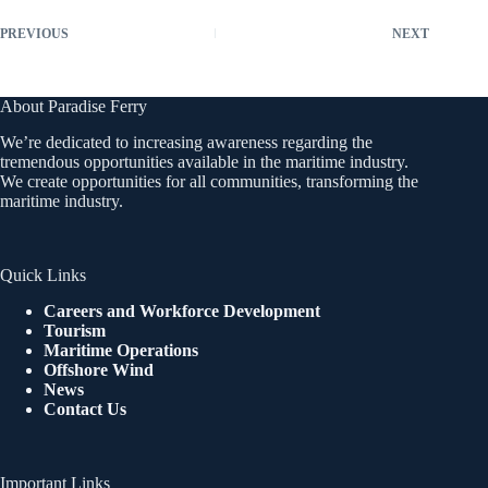
PREVIOUS
NEXT
About Paradise Ferry
We’re dedicated to increasing awareness regarding the
tremendous opportunities available in the maritime industry.
We create opportunities for all communities, transforming the
maritime industry.
Quick Links
Careers and Workforce Development
Tourism
Maritime Operations
Offshore Wind
News
Contact Us
Important Links