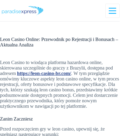
Skip
to
content
Leon Casino Online: Przewodnik po Rejestracji i Bonusach –
Aktualna Analiza
Leon Casino to wiodąca platforma hazardowa online,
skierowana szczególnie do graczy z Brazylii, dostępna pod
adresem
https://leon-casino-br.com/
. W tym przeglądzie
omówimy kluczowe aspekty leon casino online, w tym proces
rejestracji, oferty bonusowe i podstawowe specyfikacje. Dla
tych, którzy szukają leon casino bonus, przedstawimy krótkie
podsumowanie dostępnych promocji. Celem jest dostarczenie
praktycznego przewodnika, który pomoże nowym
użytkownikom w nawigacji po tej platformie.
Zanim Zaczniesz
Przed rozpoczęciem gry w leon casino, upewnij się, że
spełniasz następujące warunki: