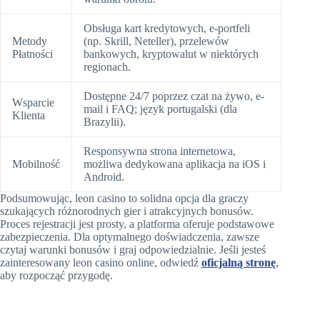
Obsługa kart kredytowych, e-portfeli
Metody
(np. Skrill, Neteller), przelewów
Płatności
bankowych, kryptowalut w niektórych
regionach.
Dostępne 24/7 poprzez czat na żywo, e-
Wsparcie
mail i FAQ; język portugalski (dla
Klienta
Brazylii).
Responsywna strona internetowa,
Mobilność
możliwa dedykowana aplikacja na iOS i
Android.
Podsumowując, leon casino to solidna opcja dla graczy
szukających różnorodnych gier i atrakcyjnych bonusów.
Proces rejestracji jest prosty, a platforma oferuje podstawowe
zabezpieczenia. Dla optymalnego doświadczenia, zawsze
czytaj warunki bonusów i graj odpowiedzialnie. Jeśli jesteś
zainteresowany leon casino online, odwiedź
oficjalną stronę
,
aby rozpocząć przygodę.