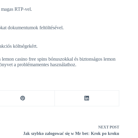
l, magas RTP-vel.
tokat dokumentumok feltöltésével.
zakciós költségekért.
 lemon casino free spins bónuszokkal és biztonságos lemon
ikönyvet a problémamentes használathoz.
NEXT
POST
Jak szybko zalogować się w Mr bet: Krok po kroku