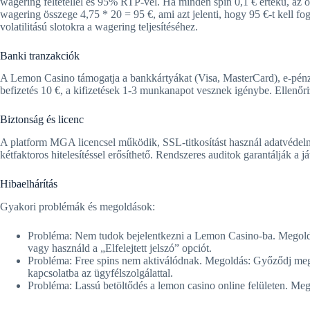
wagering feltétellel és 95% RTP-vel. Ha minden spin 0,1 € értékű, az 
wagering összege 4,75 * 20 = 95 €, ami azt jelenti, hogy 95 €-t kell foga
volatilitású slotokra a wagering teljesítéséhez.
Banki tranzakciók
A Lemon Casino támogatja a bankkártyákat (Visa, MasterCard), e-pénztár
befizetés 10 €, a kifizetések 1-3 munkanapot vesznek igénybe. Ellenőriz
Biztonság és licenc
A platform MGA licencsel működik, SSL-titkosítást használ adatvédelm
kétfaktoros hitelesítéssel erősíthető. Rendszeres auditok garantálják a já
Hibaelhárítás
Gyakori problémák és megoldások:
Probléma: Nem tudok bejelentkezni a Lemon Casino-ba. Megoldás:
vagy használd a „Elfelejtett jelszó” opciót.
Probléma: Free spins nem aktiválódnak. Megoldás: Győződj meg arr
kapcsolatba az ügyfélszolgálattal.
Probléma: Lassú betöltődés a lemon casino online felületen. Meg