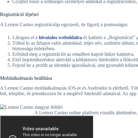
Gyűjtsd össze a szükséges személyes adatokat a regisztrációhoz
Regisztráció lépései
A Lemon Casino regisztrációja egyszerű, de figyelj a pontosságra:
Látogass el a
hivatalos weboldalra
és kattints a „Regisztráció”
Töltsd ki az űrlapot valós adatokkal: teljes név, születési dátum, 
biztonsága érdekében.
Erősítsd meg a regisztrációt az emailben kapott linkre kattintva.
Első bejelentkezéskor aktiváld a kétfaktoros hitelesítést a fiókv
Fejezd be a profilt az identitás igazolásával, ami gyorsabb kifize
Mobilalkalmazás beállítása
A Lemon Casino mobilalkalmazás iOS-re és Androidra is elérhető. Tölt
ból, telepítse, és jelentkezzen be a meglévő hitelesítő adataival. Az ap
A Lemon Casino online platform vizuális áttekintése, 