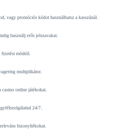
d, vagy promóciós kódot használhatsz a kasszánál.
indig használj erős jelszavakat.
a fizetési módtól.
agering multiplikátor.
 casino online játékokat.
gyfélszolgálattal 24/7.
 releváns bizonyítékokat.