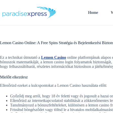
Skip
to
content
Home
W
Lemon Casino Online: A Free Spins Stratégia és Bejelentkezési Bizto
Ez a technikai útmutató a
Lemon Casino
online platformjának alapos e
bónuszok matematikáját, a lemon casino login folyamatok biztonságát, é
hogy felhasználóbarát, részletes információkat biztosítson a játékélmén
Mielőtt elkezdesz
Ellenőrizd ezeket a kulcspontokat a Lemon Casino használata előtt:
Győződj meg arról, hogy 18 év feletti vagy és jogosult a hazai on
Ellenőrizd az internetkapcsolatod stabilitását a zökkenőmentes 
Tanulmányozd a bónuszfeltételeket, különösen a lemon casino fr
Frissítsd böngésződet vagy töltsd le a hivatalos mobilalkalmazást,