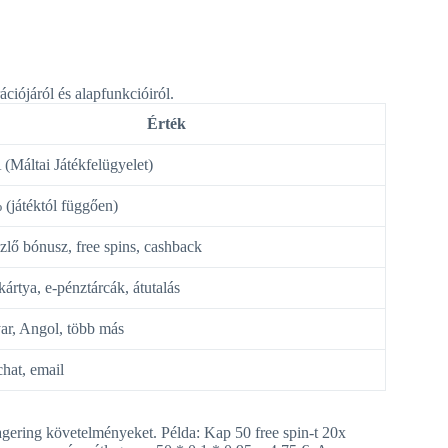
ciójáról és alapfunkcióiról.
Érték
Máltai Játékfelügyelet)
(játéktól függően)
lő bónusz, free spins, cashback
ártya, e-pénztárcák, átutalás
r, Angol, több más
chat, email
agering követelményeket. Példa: Kap 50 free spin-t 20x