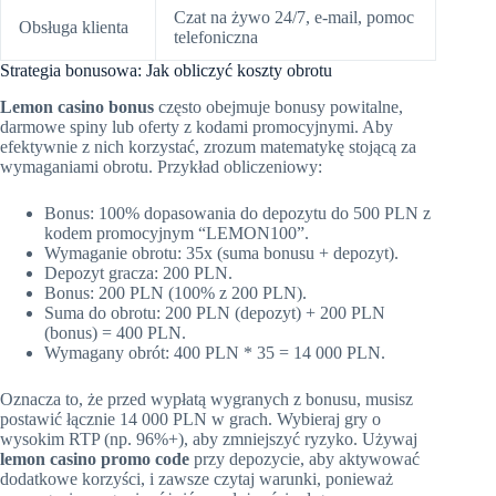
Czat na żywo 24/7, e-mail, pomoc
Obsługa klienta
telefoniczna
Strategia bonusowa: Jak obliczyć koszty obrotu
Lemon casino bonus
często obejmuje bonusy powitalne,
darmowe spiny lub oferty z kodami promocyjnymi. Aby
efektywnie z nich korzystać, zrozum matematykę stojącą za
wymaganiami obrotu. Przykład obliczeniowy:
Bonus: 100% dopasowania do depozytu do 500 PLN z
kodem promocyjnym “LEMON100”.
Wymaganie obrotu: 35x (suma bonusu + depozyt).
Depozyt gracza: 200 PLN.
Bonus: 200 PLN (100% z 200 PLN).
Suma do obrotu: 200 PLN (depozyt) + 200 PLN
(bonus) = 400 PLN.
Wymagany obrót: 400 PLN * 35 = 14 000 PLN.
Oznacza to, że przed wypłatą wygranych z bonusu, musisz
postawić łącznie 14 000 PLN w grach. Wybieraj gry o
wysokim RTP (np. 96%+), aby zmniejszyć ryzyko. Używaj
lemon casino promo code
przy depozycie, aby aktywować
dodatkowe korzyści, i zawsze czytaj warunki, ponieważ