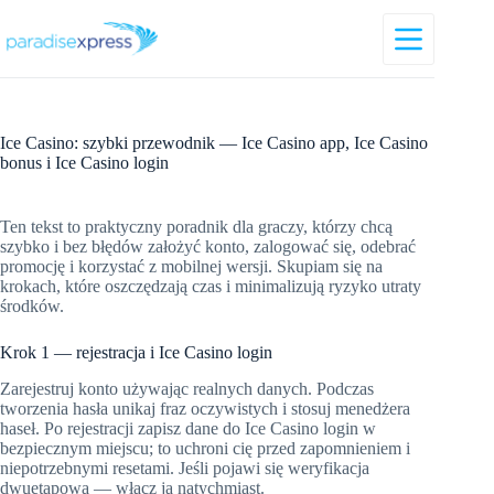
Skip
to
content
Ice Casino: szybki przewodnik — Ice Casino app, Ice Casino
bonus i Ice Casino login
Ten tekst to praktyczny poradnik dla graczy, którzy chcą
szybko i bez błędów założyć konto, zalogować się, odebrać
promocję i korzystać z mobilnej wersji. Skupiam się na
krokach, które oszczędzają czas i minimalizują ryzyko utraty
środków.
Krok 1 — rejestracja i Ice Casino login
Zarejestruj konto używając realnych danych. Podczas
tworzenia hasła unikaj fraz oczywistych i stosuj menedżera
haseł. Po rejestracji zapisz dane do Ice Casino login w
bezpiecznym miejscu; to uchroni cię przed zapomnieniem i
niepotrzebnymi resetami. Jeśli pojawi się weryfikacja
dwuetapowa — włącz ją natychmiast.