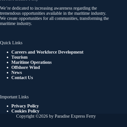
We’re dedicated to increasing awareness regarding the
tremendous opportunities available in the maritime industry.
We create opportunities for all communities, transforming the
maritime industry.
Quick Links
Careers and Workforce Development
Tourism
Maritime Operations
Offshore Wind
News
Contact Us
Important Links
Privacy Policy
Cookies Policy
Copyright ©2026 by Paradise Express Ferry