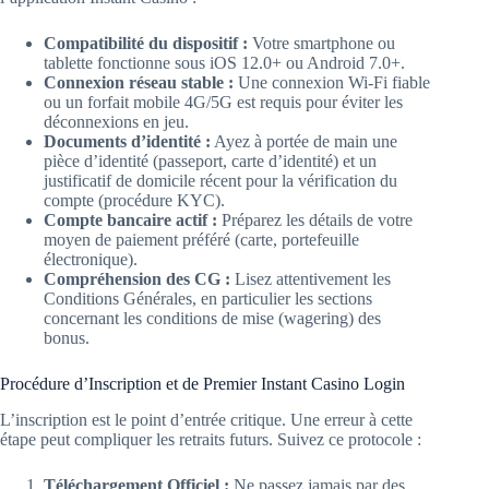
Compatibilité du dispositif :
Votre smartphone ou
tablette fonctionne sous iOS 12.0+ ou Android 7.0+.
Connexion réseau stable :
Une connexion Wi-Fi fiable
ou un forfait mobile 4G/5G est requis pour éviter les
déconnexions en jeu.
Documents d’identité :
Ayez à portée de main une
pièce d’identité (passeport, carte d’identité) et un
justificatif de domicile récent pour la vérification du
compte (procédure KYC).
Compte bancaire actif :
Préparez les détails de votre
moyen de paiement préféré (carte, portefeuille
électronique).
Compréhension des CG :
Lisez attentivement les
Conditions Générales, en particulier les sections
concernant les conditions de mise (wagering) des
bonus.
Procédure d’Inscription et de Premier Instant Casino Login
L’inscription est le point d’entrée critique. Une erreur à cette
étape peut compliquer les retraits futurs. Suivez ce protocole :
Téléchargement Officiel :
Ne passez jamais par des