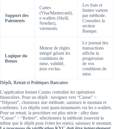
Les frais et
Cartes
limites varient
(Visa/Mastercard),
Support des
par méthode.
e-wallets (Skrill,
Paiements
Consultez la
Neteller),
section
virements.
Banque.
Le journal des
Moteur de règles
transactions
intégré gérant les
affiche la
Logique du
conditions de
progression
Bonus
mise, validité,
de vos
jeux exclus.
conditions de
mise.
Dépôt, Retrait et Politiques Bancaires
L’application Instant Casino centralise les opérations
financières. Pour un dépôt : naviguez vers “Caisse” >
“Déposer”, choisissez une méthode, saisissez le montant et
confirmez. Les dépôts sont quasi-instantanés via les e-wallets.
Pour un retrait, la procédure est plus stricte : allez dans
“Caisse” > “Retirer”, sélectionnez la méthode (souvent la
même que le dépôt pour éviter les rejets), saisissez le montant.
Le processus de vérification KYC doit être intégralement