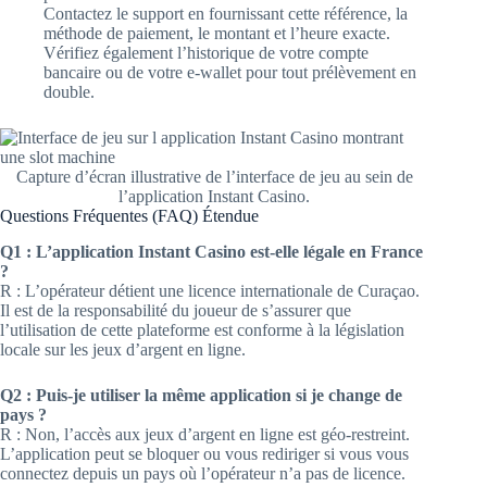
Contactez le support en fournissant cette référence, la
méthode de paiement, le montant et l’heure exacte.
Vérifiez également l’historique de votre compte
bancaire ou de votre e-wallet pour tout prélèvement en
double.
Capture d’écran illustrative de l’interface de jeu au sein de
l’application Instant Casino.
Questions Fréquentes (FAQ) Étendue
Q1 : L’application Instant Casino est-elle légale en France
?
R : L’opérateur détient une licence internationale de Curaçao.
Il est de la responsabilité du joueur de s’assurer que
l’utilisation de cette plateforme est conforme à la législation
locale sur les jeux d’argent en ligne.
Q2 : Puis-je utiliser la même application si je change de
pays ?
R : Non, l’accès aux jeux d’argent en ligne est géo-restreint.
L’application peut se bloquer ou vous rediriger si vous vous
connectez depuis un pays où l’opérateur n’a pas de licence.