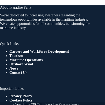
About Paradise Ferry
We’re dedicated to increasing awareness regarding the
tremendous opportunities available in the maritime industry.
We create opportunities for all communities, transforming the
maritime industry.
Quick Links
Careers and Workforce Development
Tourism
Maritime Operations
Offshore Wind
News
Contact Us
Important Links
Privacy Policy
Cookies Policy
Copyright ©2026 by Paradise Express Ferry