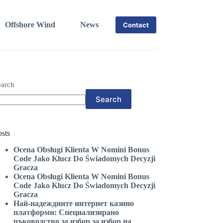
Offshore Wind
News
Contact
earch
Search
osts
Ocena Obsługi Klienta W Nomini Bonus
Code Jako Klucz Do Świadomych Decyzji
Gracza
Ocena Obsługi Klienta W Nomini Bonus
Code Jako Klucz Do Świadomych Decyzji
Gracza
Най-надеждните интернет казино
платформи: Специализирано
ръководство за избор за избор на