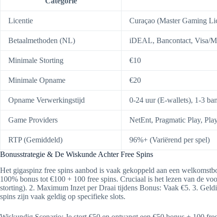
Categorie
Licentie
Curaçao (Master Gaming Li
Betaalmethoden (NL)
iDEAL, Bancontact, Visa/Mas
Minimale Storting
€10
Minimale Opname
€20
Opname Verwerkingstijd
0-24 uur (E-wallets), 1-3 b
Game Providers
NetEnt, Pragmatic Play, Pla
RTP (Gemiddeld)
96%+ (Variërend per spel)
Bonusstrategie & De Wiskunde Achter Free Spins
Het gigaspinz free spins aanbod is vaak gekoppeld aan een welkomstbo
100% bonus tot €100 + 100 free spins. Cruciaal is het lezen van de v
storting). 2. Maximum Inzet per Draai tijdens Bonus: Vaak €5. 3. Geldi
spins zijn vaak geldig op specifieke slots.
Wiskundig Scenario: Je stort €50 en ontvangt een €50 bonus + 100 free