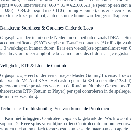
spin) = €60. Inzetvereiste: €60 * 35 = €2100. Als je speelt op een slot
– 0.96) = €84. Je begint met €110 (storting + bonus), dus er is een kans
maximale inzet per draai, anders kan de bonus worden geconfisqueerd.
Bankieren: Stortingen & Opnames Onder de Loep
Gigaspinz ondersteunt snelle Nederlandse methoden zoals iDEAL. Stort
accountverificatie (KYC) verplicht. E-wallet opnames (Skrill) zijn vaa
1-3 werkdagen kunnen duren. Er is een wekelijkse opnamelimiet van €
licentie. Controleer altijd of je betaalmethode dezelfde is als je regis
Veiligheid, RTP & Licentie Controle
Gigaspinz opereert onder een Curaçao Master Gaming License. Hoewel di
dan van de MGA of KSA. Het casino gebruikt SSL-encryptie (128-bit)
gerenommeerde providers waarvan de Random Number Generators (RN
theoretische RTP (Return to Player) per spel controleren in de spelre
termijn verwachting.
Technische Troubleshooting: Veelvoorkomende Problemen
1.
Kan niet inloggen:
Controleer caps lock, gebruik de ‘Wachtwoord v
support. 2.
Free spins verschijnen niet:
Controleer de promotievoorwaa
worden niet automatisch toegevoegd aan je saldo maar aan een aparte 