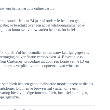
ing van het Gigaspinz online casino.
egistratie: Je bent 24 jaar of ouder; Je hebt een geldig
ficatie; Je beschikt over een actief telefoonnummer en e-
rijpt dat bonussen voorwaarden hebben, inclusief
n’ knop. 3. Vul het formulier in met nauwkeurige gegevens
traging bij verificatie veroorzaken. 4. Bevestig je e-
our Customer) procedure uit door een kopie van je ID en
it proces is verplicht voor het opnemen van winsten.
arvan biedt het een geoptimaliseerde mobiele website die als
rtphone, log in en je browser zal vragen of je een
ring biedt volledige functionaliteit, inclusief stortingen,
opslagruimte.