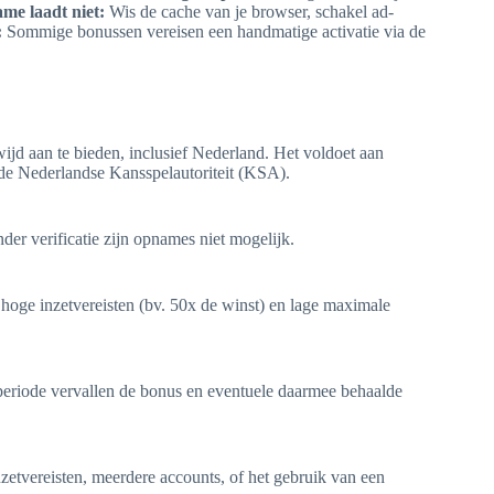
me laadt niet:
Wis de cache van je browser, schakel ad-
:
Sommige bonussen vereisen een handmatige activatie via de
ijd aan te bieden, inclusief Nederland. Het voldoet aan
n de Nederlandse Kansspelautoriteit (KSA).
er verificatie zijn opnames niet mogelijk.
 hoge inzetvereisten (bv. 50x de winst) en lage maximale
eriode vervallen de bonus en eventuele daarmee behaalde
zetvereisten, meerdere accounts, of het gebruik van een