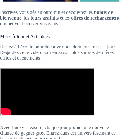
Inscrivez-vous dès aujourd’hui et découvrez les
bonus de
bienvenue
, les
tours gratuits
et les
offres de rechargement
qui peuvent booster vos gains.
Mises à Jour et Actualités
Restez à l’écoute pour découvrir nos dernières mises à jour.
Regardez cette vidéo pour en savoir plus sur nos dernières
offres et événements :
Avec Lucky Treasure, chaque jour promet une nouvelle
chance de gagner gros. Entrez dans cet univers fascinant et
laissez la chance vous sourire !