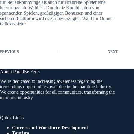
für Neuankömmlinge als auch für erfahrene Spieler eine
hervorragende Wahl ist. Durch die Kombination von
spannenden Spielen, großzügigen Bonussen und einer
sicheren Plattform wird es zur bevorzugten Wahl für Online-
Glücksspieler.
PREVIOUS
NEXT
About Paradise Ferry
We’re dedicated to increasing awareness regarding the
tremendous opportunities available in the maritime industry.
We create opportunities for all communities, transforming the
maritime industry.
Quick Links
Careers and Workforce Development
Tourism