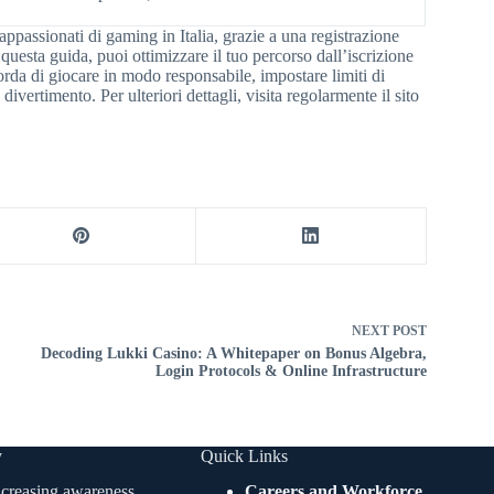
ppassionati di gaming in Italia, grazie a una registrazione
uesta guida, puoi ottimizzare il tuo percorso dall’iscrizione
rda di giocare in modo responsabile, impostare limiti di
ivertimento. Per ulteriori dettagli, visita regolarmente il sito
NEXT
POST
Decoding Lukki Casino: A Whitepaper on Bonus Algebra,
Login Protocols & Online Infrastructure
y
Quick Links
ncreasing awareness
Careers and Workforce