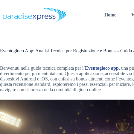
Skip
to
content
Home
W
Eventogioco App: Analisi Tecnica per Registrazione e Bonus – Guida
Benvenuti nella guida tecnica completa per l’
Eventogioco app
, una p
divertimento per gli utenti italiani. Questa applicazione, accessibile via
dispositivi Android e iOS, con enfasi su bonus attraenti come l’eventog
questa recensione standard, esploreremo i passi essenziali per iniziare, le
navigare con sicurezza nella comunità di gioco online.