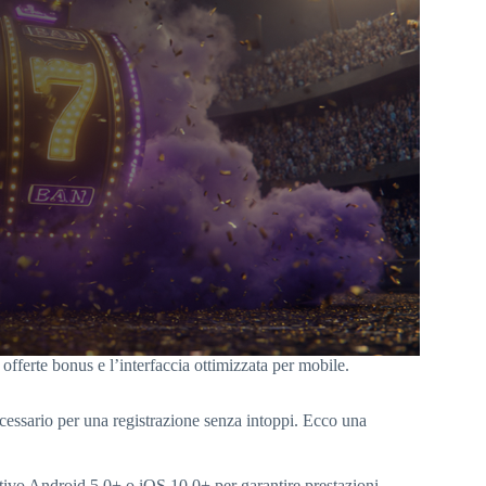
ferte bonus e l’interfaccia ottimizzata per mobile.
ecessario per una registrazione senza intoppi. Ecco una
ivo Android 5.0+ o iOS 10.0+ per garantire prestazioni