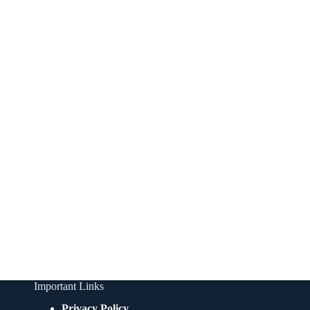
Important Links
Privacy Policy