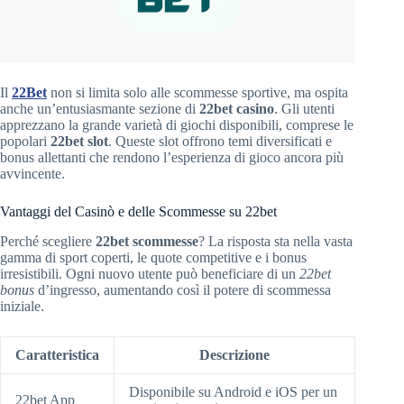
Il
22Bet
non si limita solo alle scommesse sportive, ma ospita
anche un’entusiasmante sezione di
22bet casino
. Gli utenti
apprezzano la grande varietà di giochi disponibili, comprese le
popolari
22bet slot
. Queste slot offrono temi diversificati e
bonus allettanti che rendono l’esperienza di gioco ancora più
avvincente.
Vantaggi del Casinò e delle Scommesse su 22bet
Perché scegliere
22bet scommesse
? La risposta sta nella vasta
gamma di sport coperti, le quote competitive e i bonus
irresistibili. Ogni nuovo utente può beneficiare di un
22bet
bonus
d’ingresso, aumentando così il potere di scommessa
iniziale.
Caratteristica
Descrizione
Disponibile su Android e iOS per un
22bet App