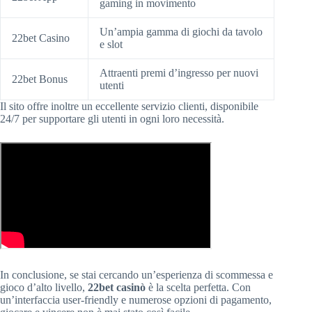
gaming in movimento
Un’ampia gamma di giochi da tavolo
22bet Casino
e slot
Attraenti premi d’ingresso per nuovi
22bet Bonus
utenti
Il sito offre inoltre un eccellente servizio clienti, disponibile
24/7 per supportare gli utenti in ogni loro necessità.
In conclusione, se stai cercando un’esperienza di scommessa e
gioco d’alto livello,
22bet casinò
è la scelta perfetta. Con
un’interfaccia user-friendly e numerose opzioni di pagamento,