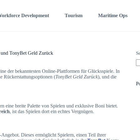
orkforce Development
Tourism
Maritime Ops
n und TonyBet Geld Zurück
S
e der bekanntesten Online-Plattformen für Glücksspiele. In
ie Rückerstattungsoptionen (
TonyBet Geld Zurück
), und die
P
rn eine breite Palette von Spielen und exklusive Boni bietet.
reich
, ist das Spielen dort ein echtes Vergnügen.
-Angebot. Dieses ermöglicht Spielern, einen Teil ihrer