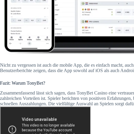
Nicht zu vergessen ist auch die mobile App, die es einfach macht, auc
Benutzerberichte zeigen, dass die App sowohl auf iOS als auch Androi
Fazit: Warum TonyBet?
Zusammenfassend lässt sich sagen, dass TonyBet Casino eine vertrauen
zahlreichen Vorteilen ist. Spieler berichten von positiven Erfahrungen
schnellen Auszahlungen. Die vielfältige Auswahl an Spielen sorgt dafür,