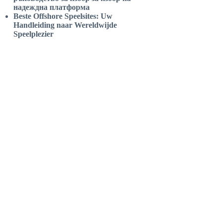
надеждна платформа
Beste Offshore Speelsites: Uw
Handleiding naar Wereldwijde
Speelplezier