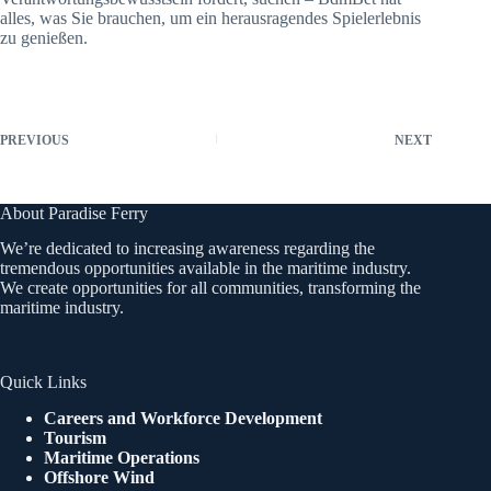
alles, was Sie brauchen, um ein herausragendes Spielerlebnis
zu genießen.
PREVIOUS
NEXT
About Paradise Ferry
We’re dedicated to increasing awareness regarding the
tremendous opportunities available in the maritime industry.
We create opportunities for all communities, transforming the
maritime industry.
Quick Links
Careers and Workforce Development
Tourism
Maritime Operations
Offshore Wind