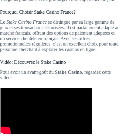
Pourquoi Choisir Stake Casino France?
Le
Stake Casino France
se distingue par sa large gamme de
jeux et ses transactions sécurisées. Il est parfaitement adapté au
marché français, offrant des options de paiement adaptées et
un service clientèle en français. Avec ses offres
promotionnelles régulières, c’est un excellent choix pour toute
personne cherchant à explorer les casinos en ligne.
Vidéo: Découvrez le Stake Casino
Pour avoir un avant-goût du
Stake Casino
, regardez cette
vidéo: