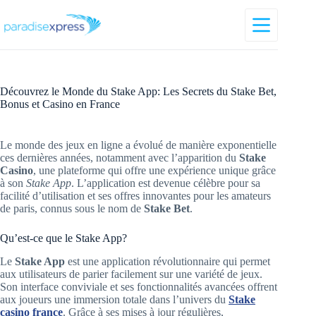
Skip
to
content
Découvrez le Monde du Stake App: Les Secrets du Stake Bet,
Bonus et Casino en France
Le monde des jeux en ligne a évolué de manière exponentielle
ces dernières années, notamment avec l’apparition du
Stake
Casino
, une plateforme qui offre une expérience unique grâce
à son
Stake App
. L’application est devenue célèbre pour sa
facilité d’utilisation et ses offres innovantes pour les amateurs
de paris, connus sous le nom de
Stake Bet
.
Qu’est-ce que le Stake App?
Le
Stake App
est une application révolutionnaire qui permet
aux utilisateurs de parier facilement sur une variété de jeux.
Son interface conviviale et ses fonctionnalités avancées offrent
aux joueurs une immersion totale dans l’univers du
Stake
casino france
. Grâce à ses mises à jour régulières,