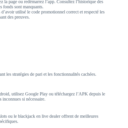
z la page ou redémarrez l’app. Consultez l’historique des
des fonds sont manquants.
d’avoir utilisé le code promotionnel correct et respecté les
ssant des preuves.
nt les stratégies de pari et les fonctionnalités cachées.
droid, utilisez Google Play ou téléchargez l’APK depuis le
es inconnues si nécessaire.
ts ou le blackjack en live dealer offrent de meilleures
pécifiques.