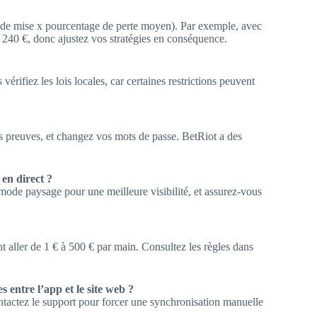
es de mise x pourcentage de perte moyen). Par exemple, avec
 240 €, donc ajustez vos stratégies en conséquence.
rifiez les lois locales, car certaines restrictions peuvent
es preuves, et changez vos mots de passe. BetRiot a des
 en direct ?
e mode paysage pour une meilleure visibilité, et assurez-vous
nt aller de 1 € à 500 € par main. Consultez les règles dans
entre l’app et le site web ?
tactez le support pour forcer une synchronisation manuelle