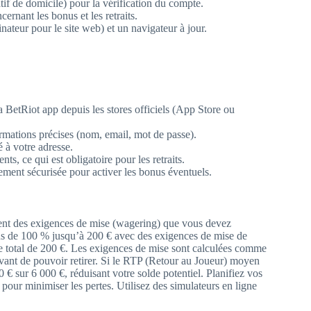
atif de domicile) pour la vérification du compte.
ernant les bonus et les retraits.
nateur pour le site web) et un navigateur à jour.
a BetRiot app depuis les stores officiels (App Store ou
ormations précises (nom, email, mot de passe).
 à votre adresse.
s, ce qui est obligatoire pour les retraits.
ment sécurisée pour activer les bonus éventuels.
ent des exigences de mise (wagering) que vous devez
s de 100 % jusqu’à 200 € avec des exigences de mise de
e total de 200 €. Les exigences de mise sont calculées comme
avant de pouvoir retirer. Si le RTP (Retour au Joueur) moyen
€ sur 6 000 €, réduisant votre solde potentiel. Planifiez vos
 pour minimiser les pertes. Utilisez des simulateurs en ligne