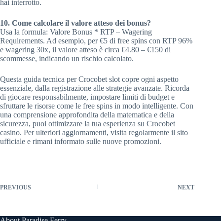
hai interrotto.
10. Come calcolare il valore atteso dei bonus?
Usa la formula: Valore Bonus * RTP – Wagering
Requirements. Ad esempio, per €5 di free spins con RTP 96%
e wagering 30x, il valore atteso è circa €4.80 – €150 di
scommesse, indicando un rischio calcolato.
Questa guida tecnica per Crocobet slot copre ogni aspetto
essenziale, dalla registrazione alle strategie avanzate. Ricorda
di giocare responsabilmente, impostare limiti di budget e
sfruttare le risorse come le free spins in modo intelligente. Con
una comprensione approfondita della matematica e della
sicurezza, puoi ottimizzare la tua esperienza su Crocobet
casino. Per ulteriori aggiornamenti, visita regolarmente il sito
ufficiale e rimani informato sulle nuove promozioni.
PREVIOUS
NEXT
About Paradise Ferry