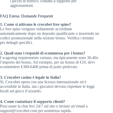
i picchi di traffico; contatta il supporto per
aggiornamenti.
FAQ Estesa: Domande Frequenti
1. Come si attivano le crocobet free spins?
Le free spins vengono solitamente accreditate
automaticamente dopo un deposito qualificante o inserendo un
codice promozionale nella sezione bonus. Verifica i termini
per dettagli specifici.
2. Quali sono i requisiti di scommessa per i bonus?
I wagering requirements variano, ma tipicamente sono 30-40x
l’importo del bonus. Ad esempio, per un bonus di €10, devi
scommettere €300-€400 prima di poter prelevare.
3. Crocobet casino è legale in Italia?
Sì, Crocobet opera con una licenza internazionale ed è
accessibile in Italia, ma i giocatori devono rispettare le leggi
locali sul gioco d’azzardo.
4. Come contattare il supporto clienti?
Puoi usare la chat live 24/7 sul sito o inviare un’email a
support@crocobet.com per assistenza rapida.