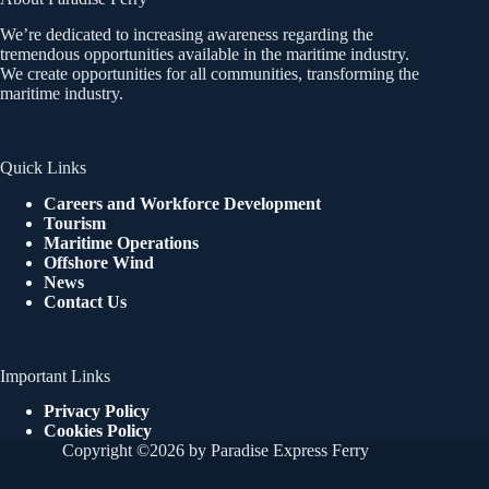
We’re dedicated to increasing awareness regarding the
tremendous opportunities available in the maritime industry.
We create opportunities for all communities, transforming the
maritime industry.
Quick Links
Careers and Workforce Development
Tourism
Maritime Operations
Offshore Wind
News
Contact Us
Important Links
Privacy Policy
Cookies Policy
Copyright ©2026 by Paradise Express Ferry