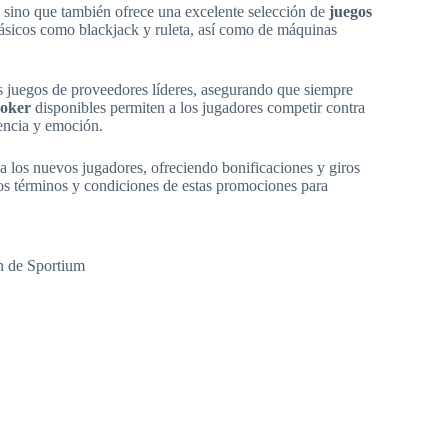
, sino que también ofrece una excelente selección de
juegos
lásicos como blackjack y ruleta, así como de máquinas
s juegos de proveedores líderes, asegurando que siempre
oker
disponibles permiten a los jugadores competir contra
tencia y emoción.
a los nuevos jugadores, ofreciendo bonificaciones y giros
 los términos y condiciones de estas promociones para
ón de Sportium