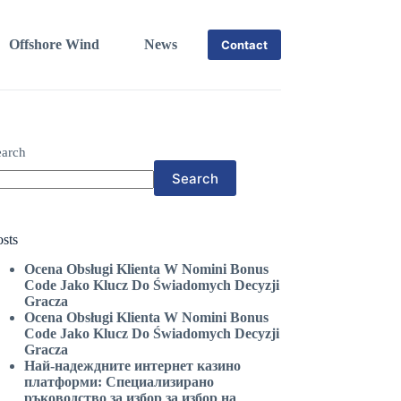
Offshore Wind
News
Contact
earch
Search
osts
Ocena Obsługi Klienta W Nomini Bonus
Code Jako Klucz Do Świadomych Decyzji
Gracza
Ocena Obsługi Klienta W Nomini Bonus
Code Jako Klucz Do Świadomych Decyzji
Gracza
Най-надеждните интернет казино
платформи: Специализирано
ръководство за избор за избор на