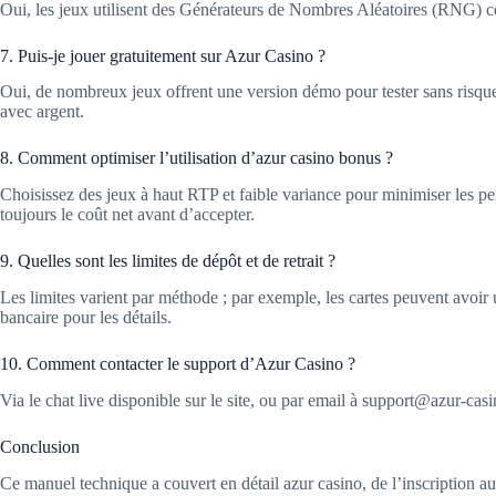
Oui, les jeux utilisent des Générateurs de Nombres Aléatoires (RNG) cer
7. Puis-je jouer gratuitement sur Azur Casino ?
Oui, de nombreux jeux offrent une version démo pour tester sans risque
avec argent.
8. Comment optimiser l’utilisation d’azur casino bonus ?
Choisissez des jeux à haut RTP et faible variance pour minimiser les pe
toujours le coût net avant d’accepter.
9. Quelles sont les limites de dépôt et de retrait ?
Les limites varient par méthode ; par exemple, les cartes peuvent avoir
bancaire pour les détails.
10. Comment contacter le support d’Azur Casino ?
Via le chat live disponible sur le site, ou par email à support@azur-ca
Conclusion
Ce manuel technique a couvert en détail azur casino, de l’inscription 