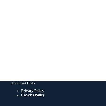
Important Links
Privacy Policy
Cookies Policy