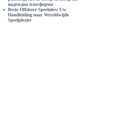
надеждна платформа
Beste Offshore Speelsites: Uw
Handleiding naar Wereldwijde
Speelplezier