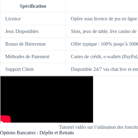
Spécification
Licence
Opère sous licence de jeu en ligne r
Jeux Disponibles
Slots, jeux de table, live casino 
Bonus de Bienvenue
Offre typique : 100% jusqu’à 500€
Méthodes de Paiement
Cartes de crédit, e-wallets (PayPal,
Support Client
Disponible 24/7 via chat live et em
Tutoriel vidéo sur l’utilisation des foncti
Options Bancaires : Dépôts et Retraits