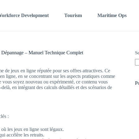
orkforce Development
Tourism
Maritime Ops
et Dépannage – Manuel Technique Complet
S
me de jeux en ligne réputée pour ses offres attractives. Ce
en ligne, en se concentrant sur les aspects pratiques comme
 Que vous soyez nouveau ou expérimenté, ce contenu vous
P
elà, en intégrant des calculs détaillés et des scénarios de
lés :
où les jeux en ligne sont légaux.
i accélère les retraits.