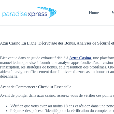
Skip
to
content
Home
W
Azur Casino En Ligne: Décryptage des Bonus, Analyses de Sécurité 
Bienvenue dans ce guide exhaustif dédié à
Azur Casino
, une platefor
manuel technique vise à fournir une analyse approfondie d’azur casino 
l’inscription, les stratégies de bonus, et la résolution des problèmes.
aidera à naviguer efficacement dans l’univers d’azur casino bonus et au-d
dépannage.
Avant de Commencer : Checklist Essentielle
Avant de plonger dans azur casino, assurez-vous de vérifier ces points c
Vérifiez que vous avez au moins 18 ans et résidez dans une zone 
Préparez des pièces d’identité pour la vérification du compte, ce qu