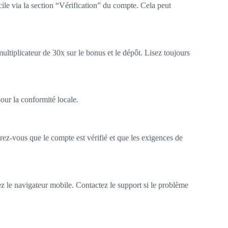
cile via la section “Vérification” du compte. Cela peut
ltiplicateur de 30x sur le bonus et le dépôt. Lisez toujours
pour la conformité locale.
rez-vous que le compte est vérifié et que les exigences de
isez le navigateur mobile. Contactez le support si le problème