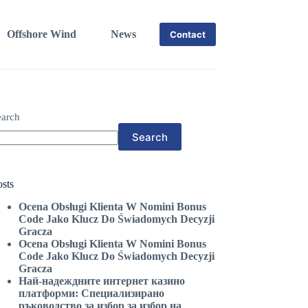
Offshore Wind
News
Contact
earch
Search
osts
Ocena Obsługi Klienta W Nomini Bonus
Code Jako Klucz Do Świadomych Decyzji
Gracza
Ocena Obsługi Klienta W Nomini Bonus
Code Jako Klucz Do Świadomych Decyzji
Gracza
Най-надеждните интернет казино
платформи: Специализирано
ръководство за избор за избор на