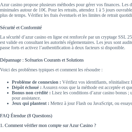
Azur casino propose plusieurs méthodes pour gérer vos finances. Les dép
minimales autour de 10€. Pour les retraits, attendez 1 à 5 jours ouvrab
plus de temps. Vérifiez les frais éventuels et les limites de retrait quoti
Sécurité et Conformité
La sécurité d’azur casino en ligne est renforcée par un cryptage SSL 25
est valide en consultant les autorités réglementaires. Les jeux sont audi
passe forts et activez l’authentification à deux facteurs si disponible.
Dépannage : Scénarios Courants et Solutions
Voici des problèmes typiques et comment les résoudre :
Problème de connexion :
Vérifiez vos identifiants, réinitialisez
Dépôt échoué :
Assurez-vous que la méthode est acceptée et que le
Bonus non crédité :
Lisez les conditions d’azur casino bonus ; u
pour assistance.
Jeux qui plantent :
Mettez à jour Flash ou JavaScript, ou essaye
FAQ Étendue (8 Questions)
1. Comment vérifier mon compte sur Azur Casino ?