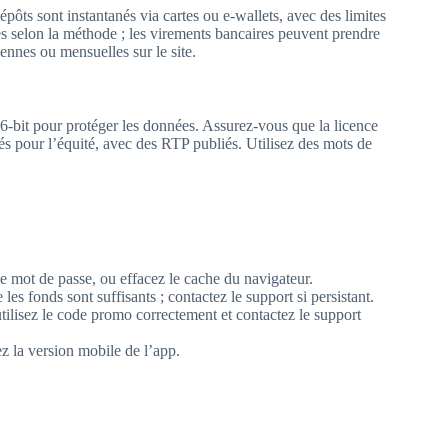
ôts sont instantanés via cartes ou e-wallets, avec des limites
les selon la méthode ; les virements bancaires peuvent prendre
diennes ou mensuelles sur le site.
6-bit pour protéger les données. Assurez-vous que la licence
tés pour l’équité, avec des RTP publiés. Utilisez des mots de
 le mot de passe, ou effacez le cache du navigateur.
s fonds sont suffisants ; contactez le support si persistant.
tilisez le code promo correctement et contactez le support
z la version mobile de l’app.