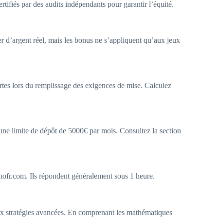
tifiés par des audits indépendants pour garantir l’équité.
r d’argent réel, mais les bonus ne s’appliquent qu’aux jeux
rtes lors du remplissage des exigences de mise. Calculez
 une limite de dépôt de 5000€ par mois. Consultez la section
sinofr.com. Ils répondent généralement sous 1 heure.
aux stratégies avancées. En comprenant les mathématiques