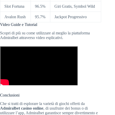
Slot Fortuna
96.5%
Giri Gratis, Symbol Wild
Avalon Rush
95.7%
Jackpot Progressivo
Video Guide e Tutorial
Scopri di più su come utilizzare al meglio la piattaforma
Admiralbet attraverso video esplicativi.
Conclusioni
Che si tratti di esplorare la varietà di giochi offerti da
Admiralbet casino online
, di usufruire dei bonus o di
utilizzare l’app, Admiralbet garantisce sempre divertimento e