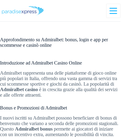
Skip
to
content
Approfondimento su Admiralbet: bonus, login e app per
scommesse e casinò online
Introduzione ad Admiralbet Casino Online
Admiralbet rappresenta una delle piattaforme di gioco online
più popolari in Italia, offrendo una vasta gamma di servizi tra
cui scommesse sportive e giochi da casinò. La popolarità di
Admiralbet casino
è in crescita grazie alla qualità dei servizi
e alle offerte attraenti.
Bonus e Promozioni di Admiralbet
I nuovi iscritti su Admiralbet possono beneficiare di bonus di
benvenuto che variano a seconda delle promozioni stagionali.
Questo
Admiralbet bonus
permette ai giocatori di iniziare
con un incentivo extra, aumentando le possibilità di vincita.