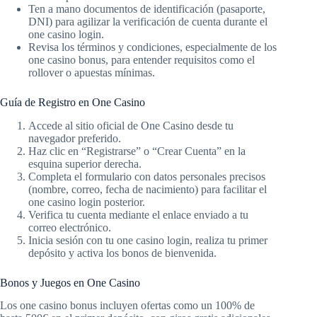
Ten a mano documentos de identificación (pasaporte,
DNI) para agilizar la verificación de cuenta durante el
one casino login.
Revisa los términos y condiciones, especialmente de los
one casino bonus, para entender requisitos como el
rollover o apuestas mínimas.
Guía de Registro en One Casino
Accede al sitio oficial de One Casino desde tu
navegador preferido.
Haz clic en “Registrarse” o “Crear Cuenta” en la
esquina superior derecha.
Completa el formulario con datos personales precisos
(nombre, correo, fecha de nacimiento) para facilitar el
one casino login posterior.
Verifica tu cuenta mediante el enlace enviado a tu
correo electrónico.
Inicia sesión con tu one casino login, realiza tu primer
depósito y activa los bonos de bienvenida.
Bonos y Juegos en One Casino
Los one casino bonus incluyen ofertas como un 100% de