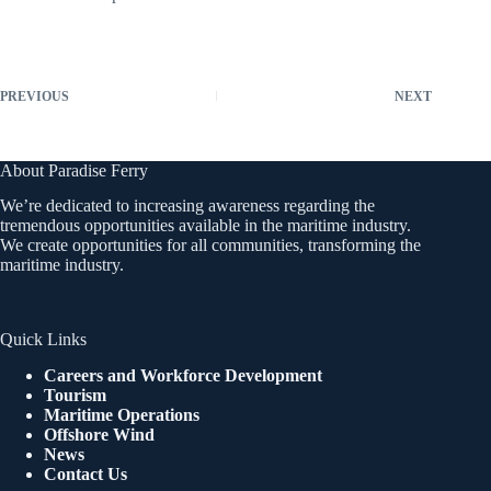
PREVIOUS
NEXT
About Paradise Ferry
We’re dedicated to increasing awareness regarding the
tremendous opportunities available in the maritime industry.
We create opportunities for all communities, transforming the
maritime industry.
Quick Links
Careers and Workforce Development
Tourism
Maritime Operations
Offshore Wind
News
Contact Us