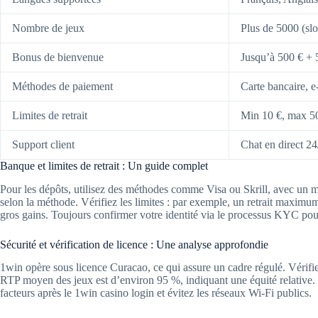
Nombre de jeux
Plus de 5000 (slot
Bonus de bienvenue
Jusqu’à 500 € + 5
Méthodes de paiement
Carte bancaire, e
Limites de retrait
Min 10 €, max 50
Support client
Chat en direct 24
Banque et limites de retrait : Un guide complet
Pour les dépôts, utilisez des méthodes comme Visa ou Skrill, avec un m
selon la méthode. Vérifiez les limites : par exemple, un retrait maximum
gros gains. Toujours confirmer votre identité via le processus KYC pour
Sécurité et vérification de licence : Une analyse approfondie
1win opère sous licence Curacao, ce qui assure un cadre régulé. Vérifie
RTP moyen des jeux est d’environ 95 %, indiquant une équité relative. P
facteurs après le 1win casino login et évitez les réseaux Wi-Fi publics.