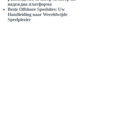
надеждна платформа
Beste Offshore Speelsites: Uw
Handleiding naar Wereldwijde
Speelplezier