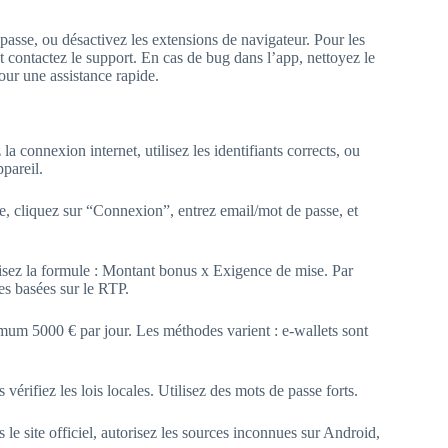
e passe, ou désactivez les extensions de navigateur. Pour les
t contactez le support. En cas de bug dans l’app, nettoyez le
our une assistance rapide.
la connexion internet, utilisez les identifiants corrects, ou
ppareil.
te, cliquez sur “Connexion”, entrez email/mot de passe, et
isez la formule : Montant bonus x Exigence de mise. Par
s basées sur le RTP.
 5000 € par jour. Les méthodes varient : e-wallets sont
érifiez les lois locales. Utilisez des mots de passe forts.
le site officiel, autorisez les sources inconnues sur Android,