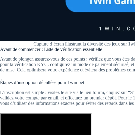
Capture d’écran illustrant la diversité des jeux sur 1w
Avant de commencer : Liste de vérification essentielle
Avant de plonger, assurez-vous de ces points : vérifiez que vous êtes da
pour la vérification KYC, configurez un mode de paiement sécurisé, et 
de mise. Cela optimisera votre expérience et évitera des problèmes co
Étapes d’inscription détaillées pour 1win bet
L’inscription est simple : visitez le site via le lien fourni, cliquez sur 
validez votre compte par email, et effectuez un premier dépôt. Pour le 1w
vous d’utiliser des informations exactes pour éviter des retards dans les r