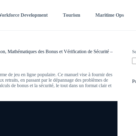
orkforce Development
Tourism
Maritime Ops
, Mathématiques des Bonus et Vérification de Sécurité –
S
orme de jeu en ligne populaire. Ce manuel vise à fournir des
 aux retraits, en passant par le dépannage des problèmes de
P
ls de bonus et la sécurité, le tout dans un format clair et