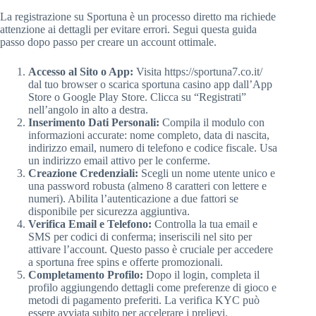
La registrazione su Sportuna è un processo diretto ma richiede
attenzione ai dettagli per evitare errori. Segui questa guida
passo dopo passo per creare un account ottimale.
Accesso al Sito o App:
Visita https://sportuna7.co.it/
dal tuo browser o scarica sportuna casino app dall’App
Store o Google Play Store. Clicca su “Registrati”
nell’angolo in alto a destra.
Inserimento Dati Personali:
Compila il modulo con
informazioni accurate: nome completo, data di nascita,
indirizzo email, numero di telefono e codice fiscale. Usa
un indirizzo email attivo per le conferme.
Creazione Credenziali:
Scegli un nome utente unico e
una password robusta (almeno 8 caratteri con lettere e
numeri). Abilita l’autenticazione a due fattori se
disponibile per sicurezza aggiuntiva.
Verifica Email e Telefono:
Controlla la tua email e
SMS per codici di conferma; inseriscili nel sito per
attivare l’account. Questo passo è cruciale per accedere
a sportuna free spins e offerte promozionali.
Completamento Profilo:
Dopo il login, completa il
profilo aggiungendo dettagli come preferenze di gioco e
metodi di pagamento preferiti. La verifica KYC può
essere avviata subito per accelerare i prelievi.