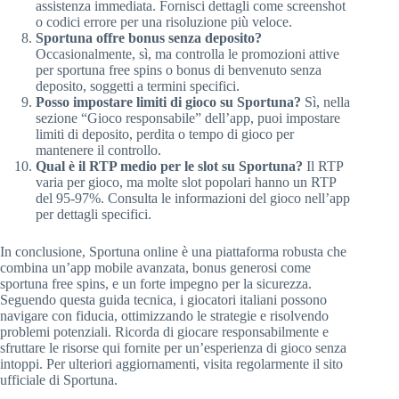
assistenza immediata. Fornisci dettagli come screenshot
o codici errore per una risoluzione più veloce.
Sportuna offre bonus senza deposito?
Occasionalmente, sì, ma controlla le promozioni attive
per sportuna free spins o bonus di benvenuto senza
deposito, soggetti a termini specifici.
Posso impostare limiti di gioco su Sportuna?
Sì, nella
sezione “Gioco responsabile” dell’app, puoi impostare
limiti di deposito, perdita o tempo di gioco per
mantenere il controllo.
Qual è il RTP medio per le slot su Sportuna?
Il RTP
varia per gioco, ma molte slot popolari hanno un RTP
del 95-97%. Consulta le informazioni del gioco nell’app
per dettagli specifici.
In conclusione, Sportuna online è una piattaforma robusta che
combina un’app mobile avanzata, bonus generosi come
sportuna free spins, e un forte impegno per la sicurezza.
Seguendo questa guida tecnica, i giocatori italiani possono
navigare con fiducia, ottimizzando le strategie e risolvendo
problemi potenziali. Ricorda di giocare responsabilmente e
sfruttare le risorse qui fornite per un’esperienza di gioco senza
intoppi. Per ulteriori aggiornamenti, visita regolarmente il sito
ufficiale di Sportuna.