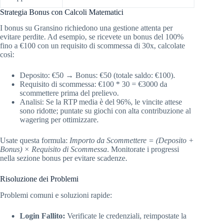
Strategia Bonus con Calcoli Matematici
I bonus su Gransino richiedono una gestione attenta per
evitare perdite. Ad esempio, se ricevete un bonus del 100%
fino a €100 con un requisito di scommessa di 30x, calcolate
così:
Deposito: €50 → Bonus: €50 (totale saldo: €100).
Requisito di scommessa: €100 * 30 = €3000 da
scommettere prima del prelievo.
Analisi: Se la RTP media è del 96%, le vincite attese
sono ridotte; puntate su giochi con alta contribuzione al
wagering per ottimizzare.
Usate questa formula:
Importo da Scommettere = (Deposito +
Bonus) × Requisito di Scommessa
. Monitorate i progressi
nella sezione bonus per evitare scadenze.
Risoluzione dei Problemi
Problemi comuni e soluzioni rapide:
Login Fallito:
Verificate le credenziali, reimpostate la