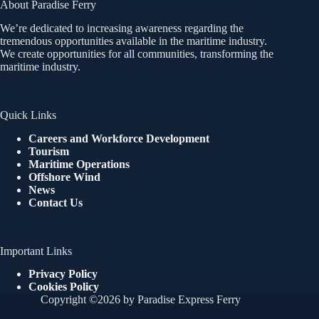
About Paradise Ferry
We’re dedicated to increasing awareness regarding the
tremendous opportunities available in the maritime industry.
We create opportunities for all communities, transforming the
maritime industry.
Quick Links
Careers and Workforce Development
Tourism
Maritime Operations
Offshore Wind
News
Contact Us
Important Links
Privacy Policy
Cookies Policy
Copyright ©2026 by Paradise Express Ferry