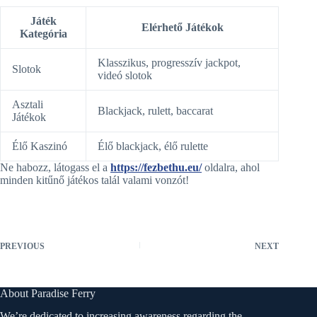
Játék
Elérhető Játékok
Kategória
Klasszikus, progresszív jackpot,
Slotok
videó slotok
Asztali
Blackjack, rulett, baccarat
Játékok
Élő Kaszinó
Élő blackjack, élő rulette
Ne habozz, látogass el a
https://fezbethu.eu/
oldalra, ahol
minden kitűnő játékos talál valami vonzót!
PREVIOUS
NEXT
About Paradise Ferry
We’re dedicated to increasing awareness regarding the