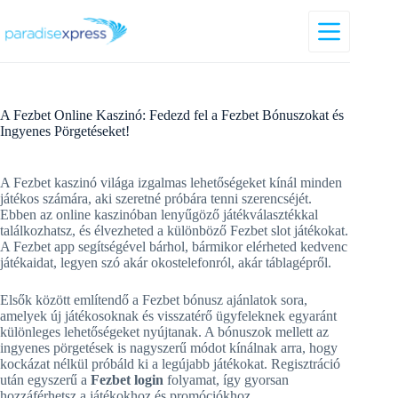
Skip
to
content
A Fezbet Online Kaszinó: Fedezd fel a Fezbet Bónuszokat és
Ingyenes Pörgetéseket!
A Fezbet kaszinó világa izgalmas lehetőségeket kínál minden
játékos számára, aki szeretné próbára tenni szerencséjét.
Ebben az online kaszinóban lenyűgöző játékválasztékkal
találkozhatsz, és élvezheted a különböző Fezbet slot játékokat.
A Fezbet app segítségével bárhol, bármikor elérheted kedvenc
játékaidat, legyen szó akár okostelefonról, akár táblagépről.
Elsők között említendő a Fezbet bónusz ajánlatok sora,
amelyek új játékosoknak és visszatérő ügyfeleknek egyaránt
különleges lehetőségeket nyújtanak. A bónuszok mellett az
ingyenes pörgetések is nagyszerű módot kínálnak arra, hogy
kockázat nélkül próbáld ki a legújabb játékokat. Regisztráció
után egyszerű a
Fezbet login
folyamat, így gyorsan
hozzáférhetsz a játékokhoz és promóciókhoz.