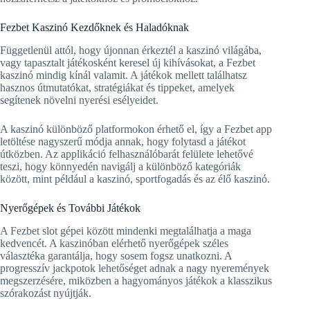
Fezbet Kaszinó Kezdőknek és Haladóknak
Függetlenül attól, hogy újonnan érkeztél a kaszinó világába,
vagy tapasztalt játékosként keresel új kihívásokat, a Fezbet
kaszinó mindig kínál valamit. A játékok mellett találhatsz
hasznos útmutatókat, stratégiákat és tippeket, amelyek
segítenek növelni nyerési esélyeidet.
A kaszinó különböző platformokon érhető el, így a Fezbet app
letöltése nagyszerű módja annak, hogy folytasd a játékot
útközben. Az applikáció felhasználóbarát felülete lehetővé
teszi, hogy könnyedén navigálj a különböző kategóriák
között, mint például a kaszinó, sportfogadás és az élő kaszinó.
Nyerőgépek és További Játékok
A Fezbet slot gépei között mindenki megtalálhatja a maga
kedvencét. A kaszinóban elérhető nyerőgépek széles
választéka garantálja, hogy sosem fogsz unatkozni. A
progresszív jackpotok lehetőséget adnak a nagy nyeremények
megszerzésére, miközben a hagyományos játékok a klasszikus
szórakozást nyújtják.