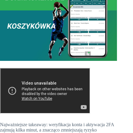
Najważniejsze takeaway: weryfikacja konta i aktywacja 2FA
zajmują kilka minut, a znacząco zmniejszają ryzyko