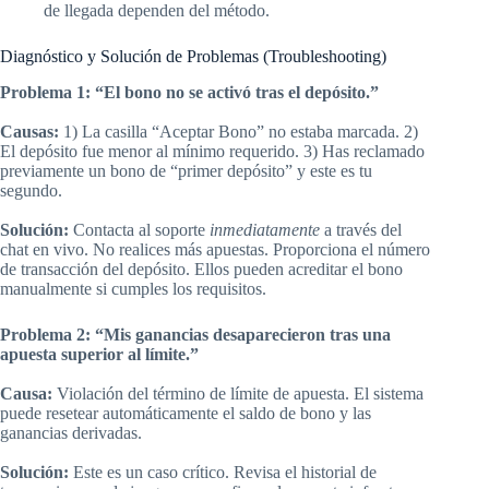
de llegada dependen del método.
Diagnóstico y Solución de Problemas (Troubleshooting)
Problema 1: “El bono no se activó tras el depósito.”
Causas:
1) La casilla “Aceptar Bono” no estaba marcada. 2)
El depósito fue menor al mínimo requerido. 3) Has reclamado
previamente un bono de “primer depósito” y este es tu
segundo.
Solución:
Contacta al soporte
inmediatamente
a través del
chat en vivo. No realices más apuestas. Proporciona el número
de transacción del depósito. Ellos pueden acreditar el bono
manualmente si cumples los requisitos.
Problema 2: “Mis ganancias desaparecieron tras una
apuesta superior al límite.”
Causa:
Violación del término de límite de apuesta. El sistema
puede resetear automáticamente el saldo de bono y las
ganancias derivadas.
Solución:
Este es un caso crítico. Revisa el historial de