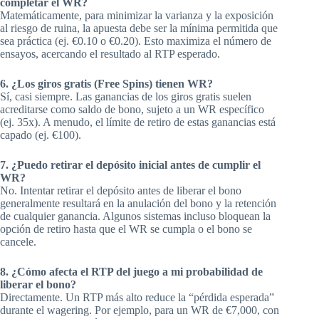
completar el WR?
Matemáticamente, para minimizar la varianza y la exposición
al riesgo de ruina, la apuesta debe ser la mínima permitida que
sea práctica (ej. €0.10 o €0.20). Esto maximiza el número de
ensayos, acercando el resultado al RTP esperado.
6. ¿Los giros gratis (Free Spins) tienen WR?
Sí, casi siempre. Las ganancias de los giros gratis suelen
acreditarse como saldo de bono, sujeto a un WR específico
(ej. 35x). A menudo, el límite de retiro de estas ganancias está
capado (ej. €100).
7. ¿Puedo retirar el depósito inicial antes de cumplir el
WR?
No. Intentar retirar el depósito antes de liberar el bono
generalmente resultará en la anulación del bono y la retención
de cualquier ganancia. Algunos sistemas incluso bloquean la
opción de retiro hasta que el WR se cumpla o el bono se
cancele.
8. ¿Cómo afecta el RTP del juego a mi probabilidad de
liberar el bono?
Directamente. Un RTP más alto reduce la “pérdida esperada”
durante el wagering. Por ejemplo, para un WR de €7,000, con