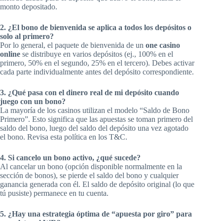
monto depositado.
2. ¿El bono de bienvenida se aplica a todos los depósitos o
solo al primero?
Por lo general, el paquete de bienvenida de un
one casino
online
se distribuye en varios depósitos (ej., 100% en el
primero, 50% en el segundo, 25% en el tercero). Debes activar
cada parte individualmente antes del depósito correspondiente.
3. ¿Qué pasa con el dinero real de mi depósito cuando
juego con un bono?
La mayoría de los casinos utilizan el modelo “Saldo de Bono
Primero”. Esto significa que las apuestas se toman primero del
saldo del bono, luego del saldo del depósito una vez agotado
el bono. Revisa esta política en los T&C.
4. Si cancelo un bono activo, ¿qué sucede?
Al cancelar un bono (opción disponible normalmente en la
sección de bonos), se pierde el saldo del bono y cualquier
ganancia generada con él. El saldo de depósito original (lo que
tú pusiste) permanece en tu cuenta.
5. ¿Hay una estrategia óptima de “apuesta por giro” para