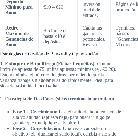
Depósito
inversión
Página de l
Mínimo para
€10 – €20
inicial de
promoción.
Bono
entrada.
Retiro
Capita tus
Términos,
Sin límite o
Máximo de
ganancias
párrafo
hasta x10 el
Ganancias de
potenciales.
“Ganancias
depósito
Bono
Revisar.
Máximas”.
Estrategias de Gestión de Bankroll y Optimización
1.
Enfoque de Bajo Riesgo (Fichas Pequeñas):
Con un
límite de apuesta de €5, utiliza apuestas mínimas (ej. €0.20).
Esto maximiza el número de giros, permitiendo que la
varianza trabaje sin agotar el saldo rápidamente. Ideal para
slots de volatilidad media-alta.
2.
Estrategia de Dos Fases (si los términos lo permiten):
Fase 1 – Crecimiento:
Usa el saldo de bono en slots de
alta volatilidad (apuesta baja) para buscar un golpe
grande que multiplique el bankroll.
Fase 2 – Consolidación:
Una vez alcanzado un
objetivo (ej., duplicar el saldo total), cambia a slots de