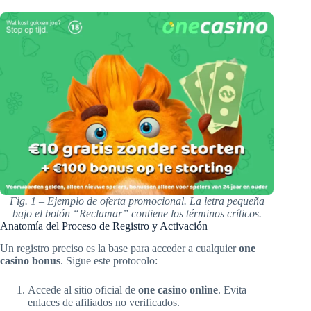
Fig. 1 – Ejemplo de oferta promocional. La letra pequeña
bajo el botón “Reclamar” contiene los términos críticos.
Anatomía del Proceso de Registro y Activación
Un registro preciso es la base para acceder a cualquier
one
casino bonus
. Sigue este protocolo:
Accede al sitio oficial de
one casino online
. Evita
enlaces de afiliados no verificados.