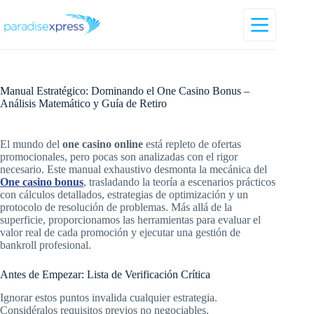
Skip
to
content
Manual Estratégico: Dominando el One Casino Bonus –
Análisis Matemático y Guía de Retiro
El mundo del
one casino online
está repleto de ofertas
promocionales, pero pocas son analizadas con el rigor
necesario. Este manual exhaustivo desmonta la mecánica del
One casino bonus
, trasladando la teoría a escenarios prácticos
con cálculos detallados, estrategias de optimización y un
protocolo de resolución de problemas. Más allá de la
superficie, proporcionamos las herramientas para evaluar el
valor real de cada promoción y ejecutar una gestión de
bankroll profesional.
Antes de Empezar: Lista de Verificación Crítica
Ignorar estos puntos invalida cualquier estrategia.
Considéralos requisitos previos no negociables.