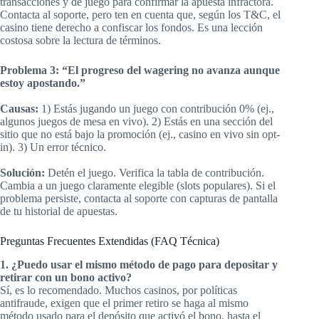
transacciones y de juego para confirmar la apuesta infractora.
Contacta al soporte, pero ten en cuenta que, según los T&C, el
casino tiene derecho a confiscar los fondos. Es una lección
costosa sobre la lectura de términos.
Problema 3: “El progreso del wagering no avanza aunque
estoy apostando.”
Causas:
1) Estás jugando un juego con contribución 0% (ej.,
algunos juegos de mesa en vivo). 2) Estás en una sección del
sitio que no está bajo la promoción (ej., casino en vivo sin opt-
in). 3) Un error técnico.
Solución:
Detén el juego. Verifica la tabla de contribución.
Cambia a un juego claramente elegible (slots populares). Si el
problema persiste, contacta al soporte con capturas de pantalla
de tu historial de apuestas.
Preguntas Frecuentes Extendidas (FAQ Técnica)
1. ¿Puedo usar el mismo método de pago para depositar y
retirar con un bono activo?
Sí, es lo recomendado. Muchos casinos, por políticas
antifraude, exigen que el primer retiro se haga al mismo
método usado para el depósito que activó el bono, hasta el