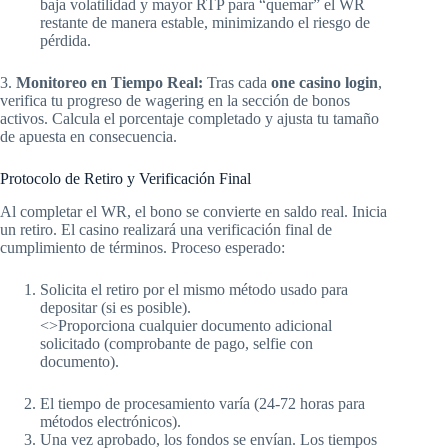
baja volatilidad y mayor RTP para “quemar” el WR
restante de manera estable, minimizando el riesgo de
pérdida.
3.
Monitoreo en Tiempo Real:
Tras cada
one casino login
,
verifica tu progreso de wagering en la sección de bonos
activos. Calcula el porcentaje completado y ajusta tu tamaño
de apuesta en consecuencia.
Protocolo de Retiro y Verificación Final
Al completar el WR, el bono se convierte en saldo real. Inicia
un retiro. El casino realizará una verificación final de
cumplimiento de términos. Proceso esperado:
Solicita el retiro por el mismo método usado para
depositar (si es posible).
<>Proporciona cualquier documento adicional
solicitado (comprobante de pago, selfie con
documento).
El tiempo de procesamiento varía (24-72 horas para
métodos electrónicos).
Una vez aprobado, los fondos se envían. Los tiempos